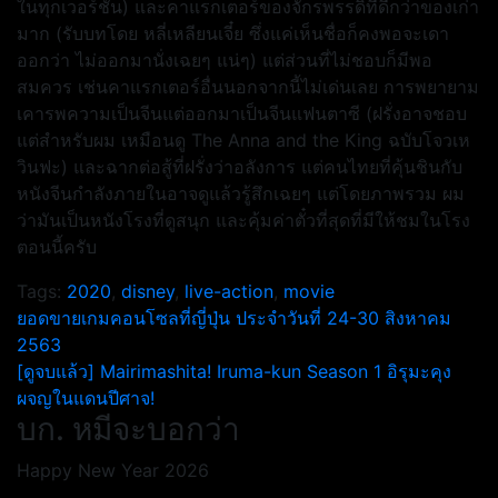
ในทุกเวอร์ชั่น) และคาแรกเตอร์ของจักรพรรดิ์ที่ดีกว่าของเก่า
มาก (รับบทโดย หลี่เหลียนเจี๋ย ซึ่งแค่เห็นชื่อก็คงพอจะเดา
ออกว่า ไม่ออกมานั่งเฉยๆ แน่ๆ) แต่ส่วนที่ไม่ชอบก็มีพอ
สมควร เช่นคาแรกเตอร์อื่นนอกจากนี้ไม่เด่นเลย การพยายาม
เคารพความเป็นจีนแต่ออกมาเป็นจีนแฟนตาซี (ฝรั่งอาจชอบ
แต่สำหรับผม เหมือนดู The Anna and the King ฉบับโจวเห
วินฟะ) และฉากต่อสู้ที่ฝรั่งว่าอลังการ แต่คนไทยที่คุ้นชินกับ
หนังจีนกำลังภายในอาจดูแล้วรู้สึกเฉยๆ แต่โดยภาพรวม ผม
ว่ามันเป็นหนังโรงที่ดูสนุก และคุ้มค่าตั๋วที่สุดที่มีให้ชมในโรง
ตอนนี้ครับ
Tags:
2020
,
disney
,
live-action
,
movie
แนะแนว
ยอดขายเกมคอนโซลที่ญี่ปุ่น ประจำวันที่ 24-30 สิงหาคม
2563
เรื่อง
[ดูจบแล้ว] Mairimashita! Iruma-kun Season 1 อิรุมะคุง
ผจญในแดนปีศาจ!
บก. หมีจะบอกว่า
Happy New Year 2026