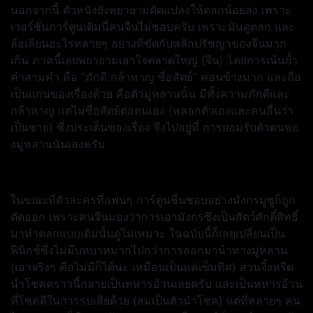
นอกจากนี้ ตัวหนังยังพยายามดัดแปลงให้ตลกน้อยลง เพราะ
เวอร์ชั่นการ์ตูนเดิมนี่คนจีนไม่ชอบครับ เพราะมันดูตลก และ
ล้อเลียนอะไรหลายๆ อย่างที่ขัดกับหลักปรัชญาของจีนมาก
เกิน ภาคนี้เลยพยายามเอาใจตลาดใหญ่ (จีน) โดยการเน้นย้ำ
คำสามคำ คือ “ภักดี กล้าหาญ ซื่อสัตย์” ค่อนข้างมาก และถือ
เป็นแก่นของเรื่องด้วย คือตัวมู่หลานนั้น มีทั้งความภักดีและ
กล้าหาญ แต่ไม่ซื่อสัตย์ต่อตนเอง (หลอกตัวเองและคนอื่นว่า
เป็นชาย) ซึ่งประเด็นของเรื่อง จึงไปอยู่ที่ การยอมรับตัวตนขอ
งมู่หลานนั่นเองครับ
ในขณะที่ตัวละครที่แฟนๆ การ์ตูนชื่นชอบอย่างมังกรมูซูก็ถูก
ตัดออก เพราะคนจีนมองว่าการเอามังกรซึ่งเป็นสัตว์ศักดิ์สิทธิ์
มาทำตลกแบบเดิมนั้นดูไม่เหมาะ ในฉบับนี้ก็เลยเปลี่ยนเป็น
ฟีนิกซ์ซึ่งไม่มีบทบาทมากไปกว่าการออกมานำทางมู่หลาน
(เอาจริงๆ คือไม่มีก็ได้นะ เหมือนเป็นแค่เข็มทิศ) ส่วนจิ้งหรีด
นำโชคคราวนี้กลายเป็นทหารอ้วนเลยครับ และเป็นทหารอ้วน
ที่โชคดีในการรบเสียด้วย (สมเป็นตัวนำโชค) แต่ที่หลายๆ คน