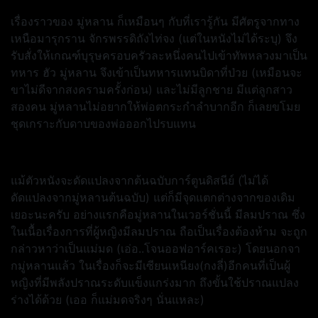
เรื่องราวของ มู่หลาน ก็เหมือนๆ กับที่เรารู้กัน มีศัตรูจากทาง
เหนือมารุกราน จักรพรรดิถังไท่จง (แต่ในหนังไม่ได้ระบุ) จึง
รับสั่งให้เกณฑ์บุรุษครอบครัวละหนึ่งคนไปเข้าทัพหลวงมาเป็น
ทหาร ฮัว มู่หลาน จึงเข้าเป็นทหารแทนบิดาที่ป่วย (เหมือนจะ
ขาไม่ดีจากสงครามครั้งก่อน) และไม่มีลูกชาย มีแต่ลูกสาว
สองคน มู่หลานไม่อยากให้พ่อตกระกำลำบากอีก ก็เลยขโมย
ชุดเกราะกับดาบของพ่อออกไปรบแทน
แม้ตัวหนังจะดัดแปลงจากต้นฉบับการ์ตูนดิสนีย์ (ไม่ได้
ดัดแปลงจากมู่หลานต้นฉบับ) แต่ก็มีจุดแตกต่างจากของเดิม
เยอะนะครับ อย่างแรกคือมู่หลานในเวอร์ชั่นนี้ มีลมปราณ ซึ่ง
ในเนื้อเรื่องการที่ผู้หญิงมีลมปราณ ถือเป็นเรื่องต้องห้าม จะถูก
กล่าวหาว่าเป็นแม่มด (เอ่อ..โจนออฟอาร์คเรอะ) โดยนอกจา
กมู่หลานแล้ว ในเรื่องก็จะมีเซียนเหนียง(กงลี่)อีกคนที่เป็นผู้
หญิงที่มีพลังปราณระดับแข็งแกร่งมาก ถึงขั้นใช้ปราณแปลง
ร่างได้ด้วย (เออ ก็แม่มดจริงๆ นั่นแหละ)