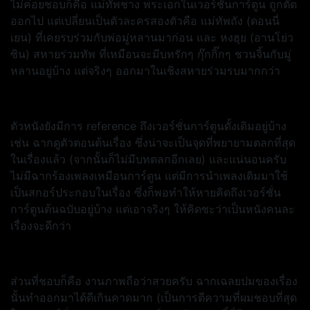
ไม่ค่อยชอบก็คือ แม่ทัพชาง พระเอกในเวอร์ชั่นการ์ตูน ถูกตัด
ออกไป แต่เปลี่ยนเป็นตัวละครสองตัวคือ แม่ทัพถัง (ดอนนี่
เยน) ที่เคยรบร่วมกับพ่อมู่หลานมาก่อน และ หงฮุย (อานโย่ว
ซิน) สหายร่วมทัพ ที่เหมือนจะมีบทรักๆ กุ๊กกิ๊กๆ ชวนจิ้นกับมู่
หลานอยู่บ้าง แต่จริงๆ ออกมาในเชิงสหายร่วมรบมากกว่า
ตัวหนังยังมีการ reference ถึงเวอร์ชั่นการ์ตูนดั้งเดิมอยู่บ้าง
เช่น ฉากดูตัวตอนต้นเรื่อง ซึ่งน่าจะเป็นจุดที่พยายามตลกที่สุด
ในเรื่องแล้ว (จากนั้นก็ไม่มีบทตลกอีกเลย) และแน่นอนครับ
ไม่มีฉากร้องเพลงเหมือนการ์ตูน แต่มีการนำเพลงเดิมมาใช้
เป็นสกอร์ประกอบในเรื่อง ซึ่งก็พอทำให้หายคิดถึงเวอร์ชั่น
การ์ตูนต้นฉบับอยู่บ้าง แต่เอาจริงๆ ให้คิดซะว่าเป็นหนังคนละ
เรื่องจะดีกว่า
ส่วนที่ชอบก็คือ งานภาพถือว่าสวยครับ ฉากเฉลยปมของเรื่อง
นั้นทำออกมาได้ดีเกินคาดมาก (เป็นการตีความที่ผมชอบที่สุด