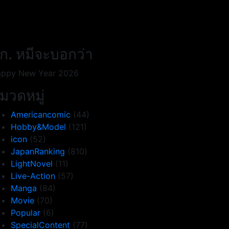
ก. หมีจะบอกว่า
ppy New Year 2026
มวดหมู่
Americancomic
(44)
Hobby&Model
(121)
icon
(52)
JapanRanking
(810)
LightNovel
(11)
Live-Action
(57)
Manga
(84)
Movie
(70)
Popular
(6)
SpecialContent
(77)