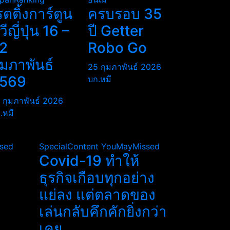
รตติ้งการ์ตูน
ครบรอบ 35
ีวีญี่ปุ่น 16 –
ปี Getter
2
Robo Go
ุมภาพันธ์
25 กุมภาพันธ์ 2026
569
บก.หมี
 กุมภาพันธ์ 2026
.หมี
sed
SpecialContent
YouMayMissed
Covid-19 ทำให้
ธุรกิจเกือบทุกอย่าง
แย่ลง แต่ตลาดของ
เล่นกลับคึกคักยิ่งกว่า
เคย