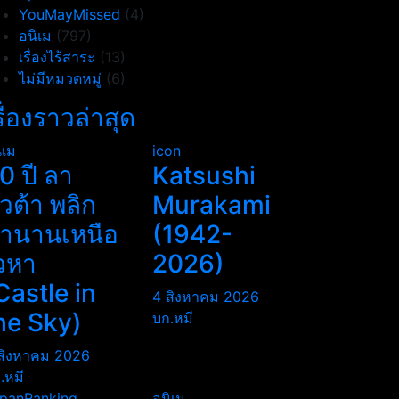
YouMayMissed
(4)
อนิเม
(797)
เรื่องไร้สาระ
(13)
ไม่มีหมวดหมู่
(6)
รื่องราวล่าสุด
ิเม
icon
0 ปี ลา
Katsushi
ิวต้า พลิก
Murakami
ำนานเหนือ
(1942-
วหา
2026)
Castle in
4 สิงหาคม 2026
he Sky)
บก.หมี
สิงหาคม 2026
.หมี
panRanking
อนิเม