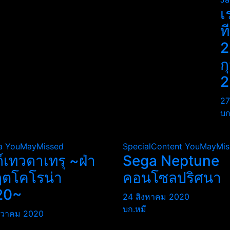
เ
ท
2
ก
2
27
บก
a
YouMayMissed
SpecialContent
YouMayMis
ถ์เทวดาเทรุ ~ฝ่า
Sega Neptune
ฤตโคโรน่า
คอนโซลปริศนา
20~
24 สิงหาคม 2020
บก.หมี
นวาคม 2020