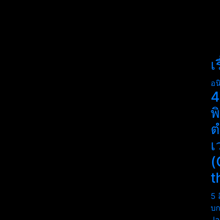
เ
อน
4
พ
ต
เ
(
t
5 
บก
Ja