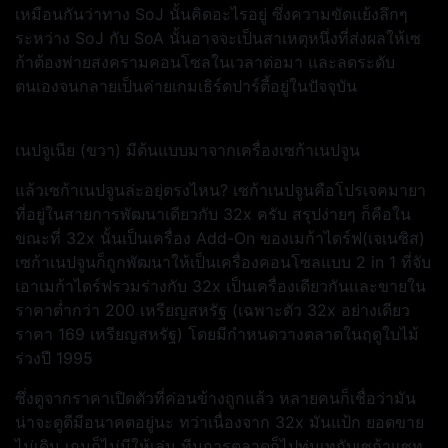
เหมือนกันว่าทาง SoJ นั้นคิดอะไรอยู่ ซึ่งความขัดแย้งลึกๆ
ระหว่าง SoJ กับ SoA นั้นอาจจะเป็นสาเหตุหนึ่งที่ส่งผลให้เซ
ก้าต้องพ่ายสงครามคอนโซลในเวลาต่อมา และลดระดับ
ตนเองจนกลายเป็นค่ายเกมเธิร์ดปาร์ตี้อยู่ในปัจจุบัน
เนปจูเนีย (ขวา) มีต้นแบบมาจากเครื่องเซก้าเนปจูน
แล้วเซก้าเนปจูนล่ะอยุ่ตรงไหน? เซก้าเนปจูนคือโปรเจคมายา
ที่อยู่ในสายการพัฒนาเดียวกับ 32x ครับ สรุปง่ายๆ ก็คือใน
ขณะที่ 32x นั้นเป็นเครื่อง Add-On ของเมก้าไดร์ฟ(เจเนซิส)
เซก้าเนปจูนก็ถูกพัฒนาให้เป็นเครื่องคอนโซลแบบ 2 in 1 ที่จับ
เอาเมก้าไดร์ฟรวมร่างกับ 32x เป็นเครื่องเดียวกันและขายใน
ราคาต่ำกว่า 200 เหรียญสหรัฐ (เฉพาะตัว 32x อย่างเดียว
ราคา 169 เหรียญสหรัฐ) โดยมีกำหนดวางตลาดในฤดูใบไม้
ร่วงปี 1995
ซึ่งดูจากราคาเปิดตัวที่ค่อนข้างถูกแล้ว หลายคนก็เชื่อว่ามัน
น่าจะดูดีมีอนาคตอยู่นะ ทว่าเนื่องจาก 32x มันแป้ก ยอดขาย
ไม่เดิน เกมก็ไม่มีให้เล่น ทีมการตลาดก็ไปทุ่มเทกับเซก้าแซท