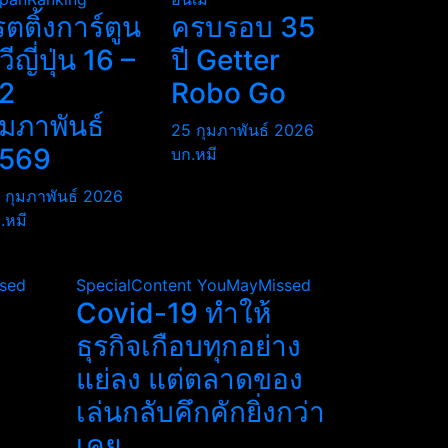
รตติ้งการ์ตูน
ครบรอบ 35
ีวีญี่ปุ่น 16 –
ปี Getter
2
Robo Go
ุมภาพันธ์
25 กุมภาพันธ์ 2026
569
บก.หมี
 กุมภาพันธ์ 2026
.หมี
sed
SpecialContent
YouMayMissed
Covid-19 ทำให้
ธุรกิจเกือบทุกอย่าง
แย่ลง แต่ตลาดของ
เล่นกลับคึกคักยิ่งกว่า
เคย