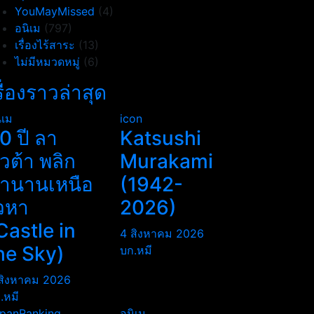
YouMayMissed
(4)
อนิเม
(797)
เรื่องไร้สาระ
(13)
ไม่มีหมวดหมู่
(6)
รื่องราวล่าสุด
ิเม
icon
0 ปี ลา
Katsushi
ิวต้า พลิก
Murakami
ำนานเหนือ
(1942-
วหา
2026)
Castle in
4 สิงหาคม 2026
he Sky)
บก.หมี
สิงหาคม 2026
.หมี
panRanking
อนิเม