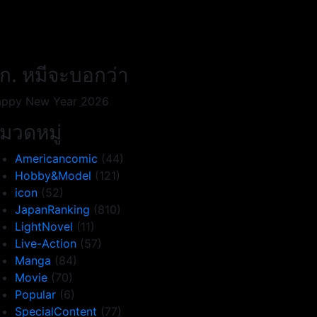
ก. หมีจะบอกว่า
ppy New Year 2026
มวดหมู่
Americancomic
(44)
Hobby&Model
(121)
icon
(52)
JapanRanking
(810)
LightNovel
(11)
Live-Action
(57)
Manga
(84)
Movie
(70)
Popular
(6)
SpecialContent
(77)