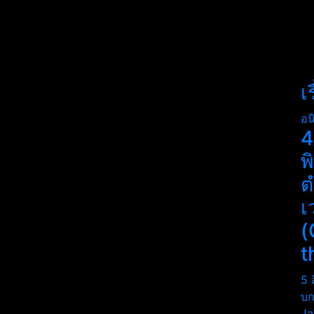
เ
อน
4
พ
ต
เ
(
t
5 
บก
Ja