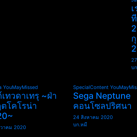
เ
ท
2
ก
2
27
บก
a
YouMayMissed
SpecialContent
YouMayMis
ถ์เทวดาเทรุ ~ฝ่า
Sega Neptune
ฤตโคโรน่า
คอนโซลปริศนา
20~
24 สิงหาคม 2020
บก.หมี
นวาคม 2020