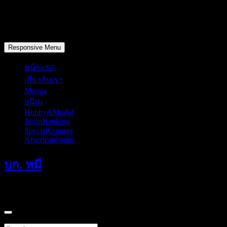
Skip
to
content
วันเสาร์, สิงหาคม 8, 2026
Responsive Menu
หน้าแรก
เกี่ยวกับเรา
Manga
อนิเม
Hobby&Model
JapanRanking
SpecialContent
Americancomic
บก. หมี
แค่มักเกิ้ลที่หลงทางเดินผ่านมาคนหนึ่ง
Search