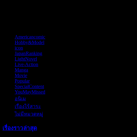
Happy New Year 2026
หมวดหมู่
Americancomic
(44)
Hobby&Model
(121)
icon
(52)
JapanRanking
(810)
LightNovel
(11)
Live-Action
(57)
Manga
(84)
Movie
(70)
Popular
(6)
SpecialContent
(77)
YouMayMissed
(4)
อนิเม
(797)
เรื่องไร้สาระ
(13)
ไม่มีหมวดหมู่
(6)
เรื่องราวล่าสุด