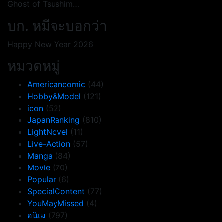
Ghost of Tsushim…
บก. หมีจะบอกว่า
Happy New Year 2026
หมวดหมู่
Americancomic
(44)
Hobby&Model
(121)
icon
(52)
JapanRanking
(810)
LightNovel
(11)
Live-Action
(57)
Manga
(84)
Movie
(70)
Popular
(6)
SpecialContent
(77)
YouMayMissed
(4)
อนิเม
(797)