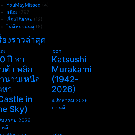
YouMayMissed
(4)
อนิเม
(797)
เรื่องไร้สาระ
(13)
ไม่มีหมวดหมู่
(6)
รื่องราวล่าสุด
ิเม
icon
0 ปี ลา
Katsushi
ิวต้า พลิก
Murakami
ำนานเหนือ
(1942-
วหา
2026)
Castle in
4 สิงหาคม 2026
he Sky)
บก.หมี
สิงหาคม 2026
.หมี
panRanking
อนิเม