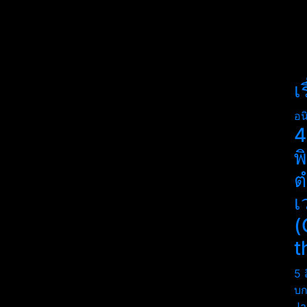
เ
อน
4
พ
ต
เ
(
t
5 
บก
Ja