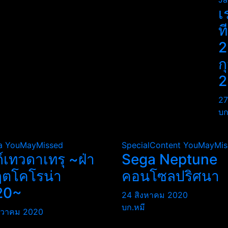
เ
ท
2
ก
2
27
บก
a
YouMayMissed
SpecialContent
YouMayMis
ถ์เทวดาเทรุ ~ฝ่า
Sega Neptune
ฤตโคโรน่า
คอนโซลปริศนา
20~
24 สิงหาคม 2020
บก.หมี
นวาคม 2020