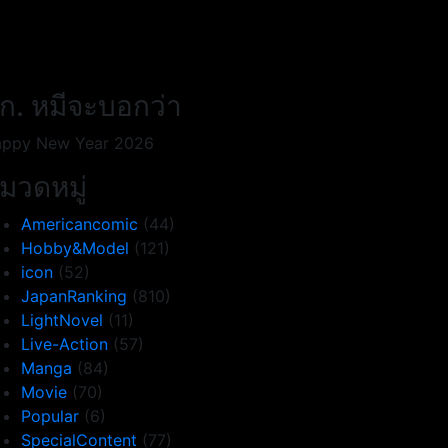
ก. หมีจะบอกว่า
ppy New Year 2026
มวดหมู่
Americancomic
(44)
Hobby&Model
(121)
icon
(52)
JapanRanking
(810)
LightNovel
(11)
Live-Action
(57)
Manga
(84)
Movie
(70)
Popular
(6)
SpecialContent
(77)