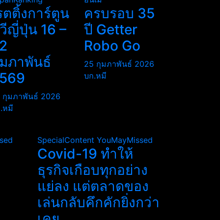
รตติ้งการ์ตูน
ครบรอบ 35
ีวีญี่ปุ่น 16 –
ปี Getter
2
Robo Go
ุมภาพันธ์
25 กุมภาพันธ์ 2026
569
บก.หมี
 กุมภาพันธ์ 2026
.หมี
sed
SpecialContent
YouMayMissed
Covid-19 ทำให้
ธุรกิจเกือบทุกอย่าง
แย่ลง แต่ตลาดของ
เล่นกลับคึกคักยิ่งกว่า
เคย