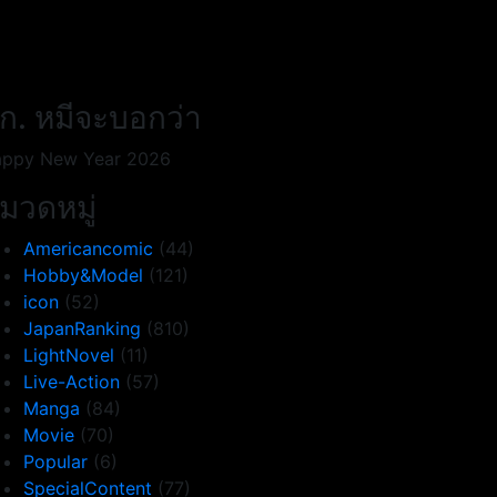
ก. หมีจะบอกว่า
ppy New Year 2026
มวดหมู่
Americancomic
(44)
Hobby&Model
(121)
icon
(52)
JapanRanking
(810)
LightNovel
(11)
Live-Action
(57)
Manga
(84)
Movie
(70)
Popular
(6)
SpecialContent
(77)