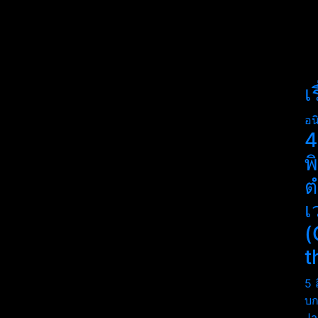
เ
อน
4
พ
ต
เ
(
t
5 
บก
Ja