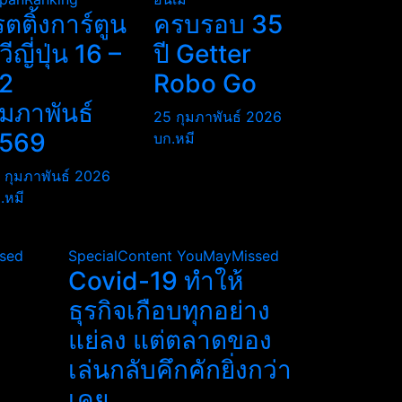
รตติ้งการ์ตูน
ครบรอบ 35
ีวีญี่ปุ่น 16 –
ปี Getter
2
Robo Go
ุมภาพันธ์
25 กุมภาพันธ์ 2026
569
บก.หมี
 กุมภาพันธ์ 2026
.หมี
sed
SpecialContent
YouMayMissed
Covid-19 ทำให้
ธุรกิจเกือบทุกอย่าง
แย่ลง แต่ตลาดของ
เล่นกลับคึกคักยิ่งกว่า
เคย