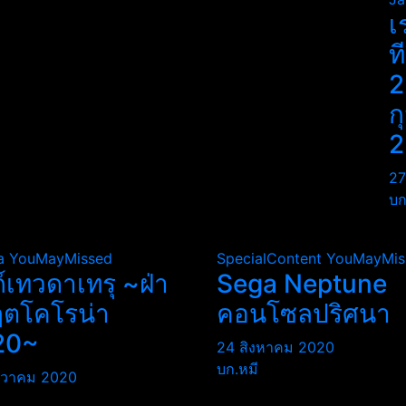
เ
ท
2
ก
2
27
บก
a
YouMayMissed
SpecialContent
YouMayMis
ถ์เทวดาเทรุ ~ฝ่า
Sega Neptune
ฤตโคโรน่า
คอนโซลปริศนา
20~
24 สิงหาคม 2020
บก.หมี
นวาคม 2020