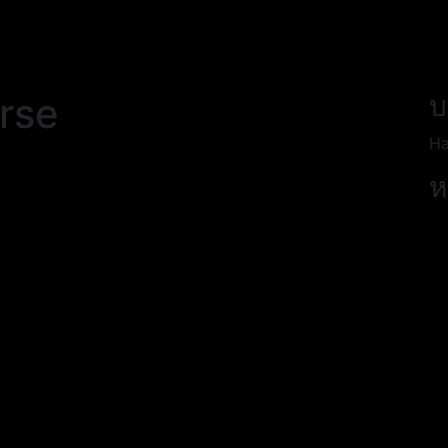
rse
บ
Ha
ห