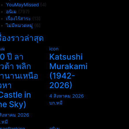
YouMayMissed
(4)
อนิเม
(797)
เรื่องไร้สาระ
(13)
ไม่มีหมวดหมู่
(6)
รื่องราวล่าสุด
ิเม
icon
0 ปี ลา
Katsushi
ิวต้า พลิก
Murakami
ำนานเหนือ
(1942-
วหา
2026)
Castle in
4 สิงหาคม 2026
he Sky)
บก.หมี
สิงหาคม 2026
.หมี
panRanking
อนิเม