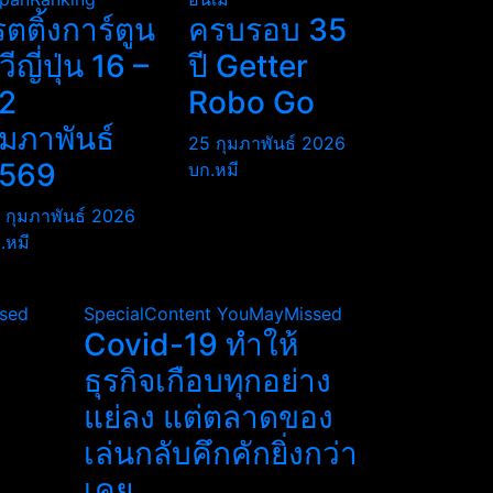
รตติ้งการ์ตูน
ครบรอบ 35
ีวีญี่ปุ่น 16 –
ปี Getter
2
Robo Go
ุมภาพันธ์
25 กุมภาพันธ์ 2026
569
บก.หมี
 กุมภาพันธ์ 2026
.หมี
sed
SpecialContent
YouMayMissed
Covid-19 ทำให้
ธุรกิจเกือบทุกอย่าง
แย่ลง แต่ตลาดของ
เล่นกลับคึกคักยิ่งกว่า
เคย