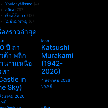
YouMayMissed
(4)
อนิเม
(797)
เรื่องไร้สาระ
(13)
ไม่มีหมวดหมู่
(6)
รื่องราวล่าสุด
ิเม
icon
0 ปี ลา
Katsushi
ิวต้า พลิก
Murakami
ำนานเหนือ
(1942-
วหา
2026)
Castle in
4 สิงหาคม 2026
he Sky)
บก.หมี
สิงหาคม 2026
.หมี
panRanking
อนิเม