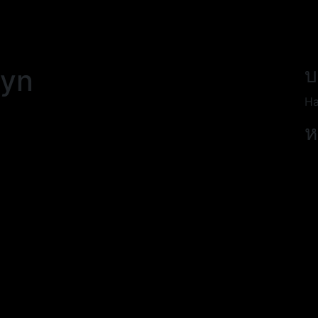
yn
บ
Ha
ห