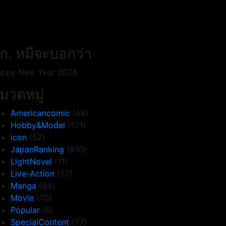
ก. หมีจะบอกว่า
ppy New Year 2026
มวดหมู่
Americancomic
(44)
Hobby&Model
(121)
icon
(52)
JapanRanking
(810)
LightNovel
(11)
Live-Action
(57)
Manga
(84)
Movie
(70)
Popular
(6)
SpecialContent
(77)