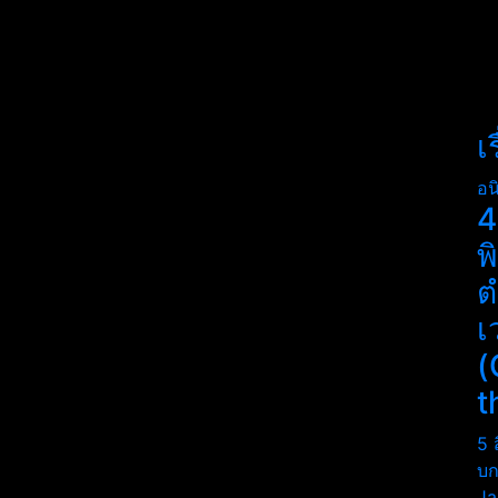
เ
อน
4
พ
ต
เ
(
t
5 
บก
Ja