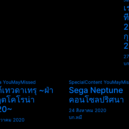
เ
ท
2
ก
2
27
บก
a
YouMayMissed
SpecialContent
YouMayMis
ถ์เทวดาเทรุ ~ฝ่า
Sega Neptune
ฤตโคโรน่า
คอนโซลปริศนา
20~
24 สิงหาคม 2020
บก.หมี
นวาคม 2020