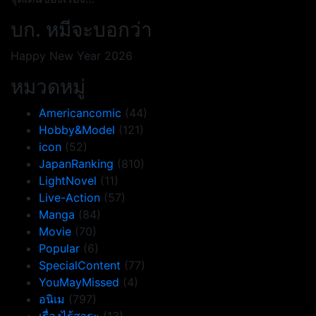
บก. หมีจะบอกว่า
Happy New Year 2026
หมวดหมู่
Americancomic
(44)
Hobby&Model
(121)
icon
(52)
JapanRanking
(810)
LightNovel
(11)
Live-Action
(57)
Manga
(84)
Movie
(70)
Popular
(6)
SpecialContent
(77)
YouMayMissed
(4)
อนิเม
(797)