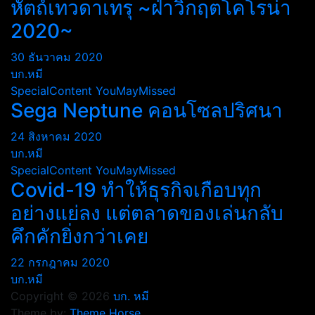
หัตถ์เทวดาเทรุ ~ฝ่าวิกฤตโคโรน่า
2020~
30 ธันวาคม 2020
บก.หมี
SpecialContent
YouMayMissed
Sega Neptune คอนโซลปริศนา
24 สิงหาคม 2020
บก.หมี
SpecialContent
YouMayMissed
Covid-19 ทำให้ธุรกิจเกือบทุก
อย่างแย่ลง แต่ตลาดของเล่นกลับ
คึกคักยิ่งกว่าเคย
22 กรกฎาคม 2020
บก.หมี
Copyright © 2026
บก. หมี
Theme by:
Theme Horse