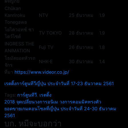
ผจญภัย
Chūkan
Kanriroku
NTV
25 ธันวาคม
1.9
Tonegawa
โยไควอทช์ ชา
TV TOKYO
28 ธันวาคม
1.9
โดว์ไซด์
INGRESS THE
Fuji TV
26 ธันวาคม
1.8
ANIMATION
โธมัสยอดหัวรถ
NHK-E
30 ธันวาคม
1.4
จักร
ที่มา
https://www.videor.co.jp/
เรตติ้งการ์ตูนทีวีญี่ปุ่น ประจำวันที่ 17-23 ธันวาคม 2561
Tags:
การ์ตูนทีวี
,
เรตติ้ง
แนะแนว
2018 จุดเปลี่ยนวงการอนิเม วงการคอมมิคทรงตัว
ยอดขายเกมคอนโซลที่ญี่ปุ่น ประจำวันที่ 24-30 ธันวาคม
เรื่อง
2561
บก. หมีจะบอกว่า