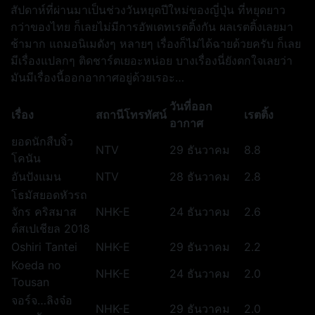
สัปดาห์ที่ผ่านมาเป็นช่วงวันหยุดปีใหม่ของญี่ปุ่น ที่หยุดยาว
กว่าของไทย ก็เลยไม่มีการอัพเดทเรตติ้งกัน ผลเรตติ้งเลยมา
ช้ามาก แถมอนิเมดังๆ หลายๆ เรื่องก็ไม่ได้ฉายด้วยครับ ก็เลย
มีเรื่องแปลกๆ ติดชาร์ตเยอะหน่อย บางเรื่องนี่ยังตกใจเลยว่า
มันมีเรื่องนี้ออกอากาศอยู่ด้วยเรอะ…
วันที่ออก
เรื่อง
สถานีโทรทัศน์
เรตติ้ง
อากาศ
ยอดนักสืบจิ๋ว
NTV
29 ธันวาคม
8.8
โคนัน
อันปังแมน
NTV
28 ธันวาคม
2.8
โธมัสยอดหัวรถ
จักร คริสมาส
NHK-E
24 ธันวาคม
2.6
ต์สเปเชียล 2018
Oshiri Tantei
NHK-E
29 ธันวาคม
2.2
Koeda no
NHK-E
24 ธันวาคม
2.0
Tousan
จอร์จ…ลิงจ๋อ
NHK-E
29 ธันวาคม
2.0