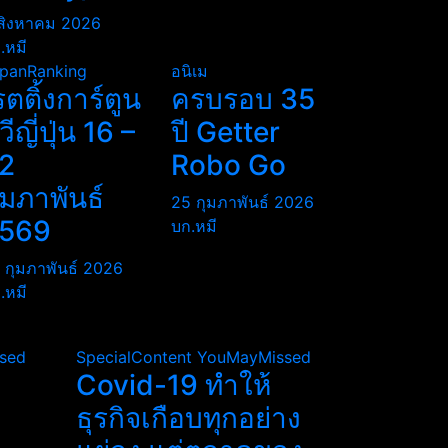
สิงหาคม 2026
.หมี
panRanking
อนิเม
รตติ้งการ์ตูน
ครบรอบ 35
ีวีญี่ปุ่น 16 –
ปี Getter
2
Robo Go
ุมภาพันธ์
25 กุมภาพันธ์ 2026
569
บก.หมี
 กุมภาพันธ์ 2026
.หมี
sed
SpecialContent
YouMayMissed
Covid-19 ทำให้
ธุรกิจเกือบทุกอย่าง