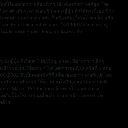
รื่องนี้ไปออกอากาศที่อเมริกา (อ้างอิงจากสารคดีชุด The
แตกต่างกันระหว่างอเมริกาและญี่ปุ่น ทำให้ทางฝั่งอเมริกา
ดูต้นทุนต่ำ และหลายๆ อย่างในเรื่องมันดูไม่เมคเซนส์เอาเสีย
Saban Entertainment ทำสำเร็จในปี 1993 ด้วยการเอาจู
น ในผลงานชุด Power Rangers นั่นเองครับ
ั่งญี่ปุ่น ก็เงียบๆ ไปพักใหญ่ อาจจะมีข่าวคราวเล็กๆ
ลงฮีโร่ของตนให้ออกมาในสไตล์การ์ตูนญี่ปุ่นหรือที่เราเคย
00-2002 ซึ่งเป็นคอมมิคซีรี่ส์ที่ผมชอบมาก เคยมีแปลไทย
มากนัก แต่ก็มีแฟนๆ ให้ความสนใจกันอยู่พอสมควรเลยที
กันที่ทาง Marvel Productions จ้างทางโตเอะทำอย่าง
่อันนี้ไม่ใช่การร่วมมือผลิต เป็นการจ้างโตเอะทำเลย
ยด้วย