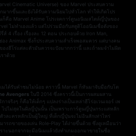
Marvel Cinematic Universe) ของ Marvel ประสบความ
ู้จักมากขึ้นและยังได้รับความนิยมไปทั่วโลก ทำให้เกิดโปร
ก็คือ Marvel Anime โปรเจคการ์ตูนอนิเมสไตล์ญี่ปุ่นของ
vel ไม่ทำเองแล้ว แต่ไปร่วมมือกับสตูดิโออนิเมชื่อดังของ
ี่ส์ 4 เรื่อง เรื่องละ 12 ตอน ประกอบด้วย Iron Man,
่อง Animax ซึ่งก็ประสบความสำเร็จพอสมควร แต่บางคน
งของฮีโร่แต่ละตัวมันควรจะปังมากกว่านี้ และถ้าผมจำไม่ผิด
เราด้วย
นิเมได้รับคำชมไม่น้อย คราวนี้ Marvel ก็หันมาจับมือกับโต
The Avengers
ในปี 2014 ซึ่งคราวนี้เป็นการผสมผสาน
ิกาจริงๆ ก็คือให้เด็กๆ แปลงร่างเป็นเหล่าฮีโร่อเวนเจอร์ เพ
ปไม่สุดในฝั่งญี่ปุ่นนั้น เป็นเพราะการ์ตูนญี่ปุ่นกระแสหลัก
ีตัวละครหลักเป็นผู้ใหญ่ ที่เด็กญี่ปุ่นจะไม่อินสักเท่าไหร่
รถขายของเล่น Role-Play ได้ง่ายขึ้นด้วย ซึ่งดูเหมือนว่า
เพราะนอกจากจะมีอนิเมแล้วยังทำเกมออกมาขายในชื่อ