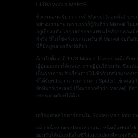
ULTRAMAN X MARVEL
ซึ่งแน่นอนครับว่า การที่ Marvel (คอมมิค) ปร
อย่างมากมาย เพราะเราก็รู้กันดีว่า Marvel ในยุคน
อยู่เบื้องหลัง โอกาสต่อยอดแฟรนไชส์จากคอมมิคไปเ
ที่จริง นี่ไม่ใช่ครั้งแรกนะครับ ที่ Marvel จับม
นี้ก็มีอยู่หลายเรื่องทีเดียว
ย้อนไปตั้งแต่ปี 1978 Marvel ได้เคยร่วมมือกับท
ญี่ปุ่นออกมาให้แฟนๆ ชาวญี่ปุ่นได้ชมกัน ซึ่งแน
เป็นการการปรับเรื่องราวให้เข้ากับรสนิยมของชาว
ที่ได้รับพลังจากต่างดาว (ดาว Spider) เข้าต่อ
ยักษ์มาร์เวลเลอร์ (ซึ่งมาจากคำว่า Marvel) ที่ส
ประหลาดยักษ์ได้ด้วย
เตรียมพบเลโอพาร์ดอนใน Spider-Man: Into the
แม้ว่าเนื้อหาจะแปลกแหวกแนว ชนิดที่แฟนสไปเดอร์แ
ยอมรับให้เป็นหนึ่งในซีรี่ส์แนวแปลกที่คนพูดถึงกันม