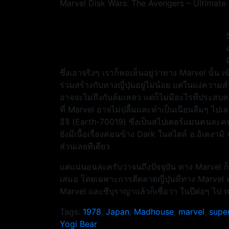
Marvel Disk Wars: The Avengers – Ultimate 
ม
ซึ่งเอาจริงๆ เราก็พอเห็นอยู่ว่าทาง Marvel นั้น
ร่วมสร้างกับทางญี่ปุ่นอยู่ไม่น้อย แต่ในแง่ความ
อาจจะไม่ถึงกับล้มเหลว แต่ก็ไม่มีอะไรที่ประสบค
ที่ Marvel อาจไม่ปลื้มและทำเป็นเนียนลืมๆ ไปเล
อิจิ (Earth-70019) ซึ่งเป็นสไปเดอร์แมนคนละคน
ยังมีเนื้อเรื่องค่อนข้าง Dark ในสไตล์ อ.อิเคงา
ส่วนเลยทีเดียว
แต่แน่นอนล่ะครับว่าจนถึงปัจจุบัน ทาง Marvel 
เสมอ โดยเฉพาะการตีตลาดญี่ปุ่นที่ทาง Marve
Marvel และซึบุราญ่าแล้วก็เชื่อว่า ในปีต่อๆ ไ
Tags:
1978
,
Japan
,
Madhouse
,
marvel
,
supe
แนะแนว
Yogi Bear