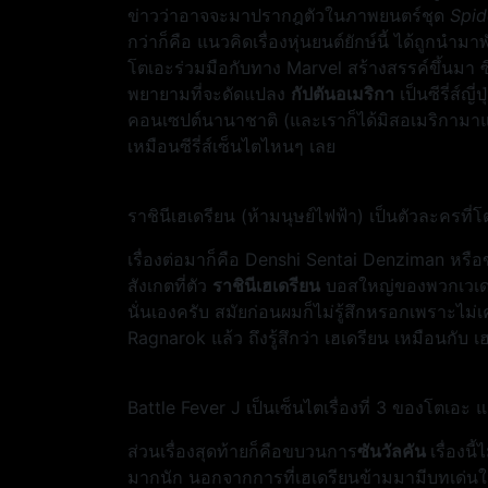
ข่าวว่าอาจจะมาปรากฎตัวในภาพยนตร์ชุด
Spid
กว่าก็คือ แนวคิดเรื่องหุ่นยนต์ยักษ์นี้ ได้ถูกน
โตเอะร่วมมือกับทาง Marvel สร้างสรรค์ขึ้นมา ซึ่
พยายามที่จะดัดแปลง
กัปตันอเมริกา
เป็นซีรี่ส์
คอนเซปต์นานาชาติ (และเราก็ได้มิสอเมริกามาแทน)
เหมือนซีรี่ส์เซ็นไตไหนๆ เลย
ราชินีเฮเดรียน (ห้ามนุษย์ไฟฟ้า) เป็นตัวละครท
เรื่องต่อมาก็คือ Denshi Sentai Denziman หรือขบ
สังเกตที่ตัว
ราชินีเฮเดรียน
บอสใหญ่ของพวกเวเดอร
นั่นเองครับ สมัยก่อนผมก็ไม่รู้สึกหรอกเพราะไม่เ
Ragnarok แล้ว ถึงรู้สึกว่า เฮเดรียน เหมือนกับ
Battle Fever J เป็นเซ็นไตเรื่องที่ 3 ของโตเอะ 
ส่วนเรื่องสุดท้ายก็คือขบวนการ
ซันวัลคัน
เรื่องน
มากนัก นอกจากการที่เฮเดรียนข้ามมามีบทเด่นในเร