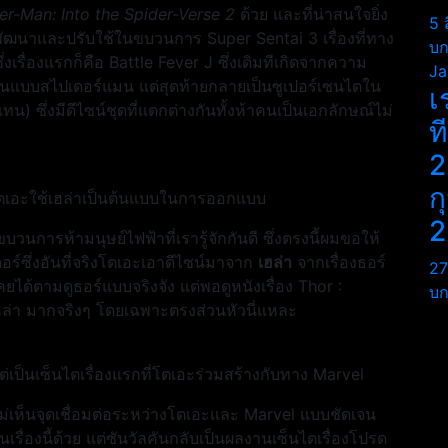
er-Man: Into the Spider-Verse 2
ด้วย และที่น่าสนใจยิ่ง
5 
ำมาพัฒนาและปรับใช้ในขบวนการ Super Sentai 3 เรื่องที่ทาง
บก
งเรื่องแรกก็คือ Battle Fever J ซึ่งเดิมทีเกิดจากความ
Ja
ญี่ปุ่นแบบสไปเดอร์แมน แต่สุดท้ายกลายเป็นซูเปอร์เซนไตใน
เ
 ซึ่งมีดีไซน์ชุดที่แตกต่างกันทั้งห้าคนเป็นเอกลักษณ์ไม่
ท
2
ก
ี่โตเอะใช้เฮล่าเป็นต้นแบบในการออกแบบ
2
วนการห้ามนุษย์ไฟฟ้าที่เรารู้จักกันดี ซึ่งตรงนี้ผมขอให้
์ซึ่งอันที่จริงโตเอะเอาดีไซน์มาจาก
เฮล่า
จากเรื่องธอร์
27
คยได้ตามดูธอร์แบบจริงจัง แต่พอดูหนังเรื่อง Thor :
บก
 เฮล่า มากจริงๆ โดยเฉพาะตรงส่วนหัวนี่แหละ
แต่เป็นเซ็นไตเรื่องแรกที่โตเอะร่วมสร้างกับทาง Marvel
ี้ไม่เห็นจุดเชื่อมต่อระหว่างโตเอะและ Marvel แบบชัดเจน
ื่องนี้ด้วย แต่ซันวัลคันกลับเป็นผลงานเซ็นไตเรื่องโปรด