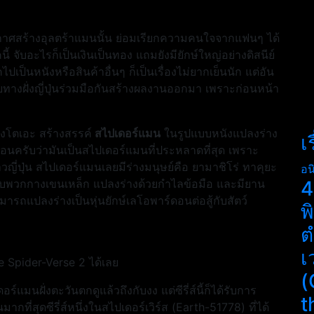
ะกาศสร้างอุลตร้าแมนนั้น ย่อมเรียกความคนใจจากแฟนๆ ได้
ี้ จับอะไรก็เป็นเงินเป็นทอง แถมยังมียักษ์ใหญ่อย่างดิสนีย์
ป็นหนังหรือสินค้าอื่นๆ ก็เป็นเรื่องไม่ยากเย็นนัก แต่อัน
ือกับทางฝั่งญี่ปุ่นร่วมมือกันสร้างผลงานออกมา เพราะก่อนหน้า
างโตเอะ สร้างสรรค์
สไปเดอร์แมน
ในรูปแบบหนังแปลงร่าง
เ
่นอนครับว่ามันเป็นสไปเดอร์แมนที่ประหลาดที่สุด เพราะ
ญี่ปุ่น สไปเดอร์แมนเลยมีร่างมนุษย์คือ ยามาชิโร่ ทาคุยะ
อน
สู้กับพวกกางเขนเหล็ก แปลงร่างด้วยกำไลข้อมือ และมียาน
4
ามารถแปลงร่างเป็นหุ่นยักษ์เลโอพาร์ดอนต่อสู้กับสัตว์
พ
ต
เ
 Spider-Verse 2 ได้เลย
(
มนฝั่งตะวันตกดูแล้วถึงกับงง แต่ซีรี่ส์นี้ก็ได้รับการ
t
ากที่สุดซีรี่ส์หนึ่งในสไปเดอร์เวิร์ส (Earth-51778) ที่ได้