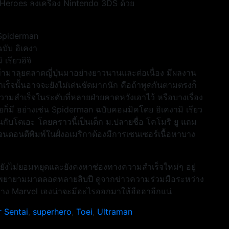
Heroes ลงเครื่อง Nintendo 3DS ด้วย
Spiderman
ฉบับ อิเคงา
ิ เรียวอิจิ
 เข้ามาลุยตลาดญี่ปุ่นมาอย่างยาวนานและต่อเนื่อง มีผลงาน
สำเร็จนั้นอาจจะยังไม่เด่นชัดมากนัก คือถ้าพูดกันตามตรงก็
วามสำเร็จในระดับที่หลายฝ่ายคาดหวังเอาไว้ หรือบางเรื่อง
ยก็มี อย่างเช่น Spiderman ฉบับคอมมิคโดย อิเคงามิ เรียว
กับโตเอะ โดยคราวนี้เป็นเด็ก ม.ปลายชื่อ โคโมริ ยู แถม
มิ จนตอนตีพิมพ์ในฝั่งอเมริกาต้องมีการเซนเซอร์เนื้อหาบาง
ก็ยังไม่ยอมหยุดและยังคงหาช่องทางความสำเร็จใหม่ๆ อยู่
l พยายามมาตลอดหลายสิบปี ดูจากข่าวความร่วมมือระหว่าง
ป ทาง Marvel เองน่าจะมีอะไรออกมาให้ฮือฮาอีกแน่
r Sentai
,
superhero
,
Toei
,
Ultraman