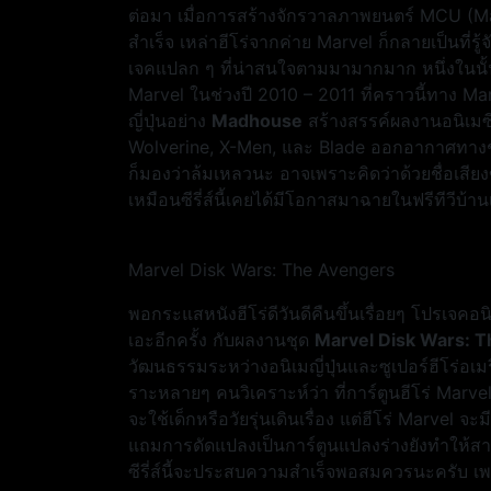
ต่อมา เมื่อการสร้างจักรวาลภาพยนตร์ MCU (
สำเร็จ เหล่าฮีโร่จากค่าย Marvel ก็กลายเป็นที่ร
เจคแปลก ๆ ที่น่าสนใจตามมามากมาก หนึ่งในนั้น
Marvel ในช่วงปี 2010 – 2011 ที่คราวนี้ทาง Mar
ญี่ปุ่นอย่าง
Madhouse
สร้างสรรค์ผลงานอนิเมซีร
Wolverine, X-Men, และ Blade ออกอากาศทางช
ก็มองว่าล้มเหลวนะ อาจเพราะคิดว่าด้วยชื่อเสีย
เหมือนซีรี่ส์นี้เคยได้มีโอกาสมาฉายในฟรีทีวีบ้าน
Marvel Disk Wars: The Avengers
พอกระแสหนังฮีโร่ดีวันดีคืนขึ้นเรื่อยๆ โปรเจคอ
เอะอีกครั้ง กับผลงานชุด
Marvel Disk Wars: 
วัฒนธรรมระหว่างอนิเมญี่ปุ่นและซูเปอร์ฮีโร่อเมร
ราะหลายๆ คนวิเคราะห์ว่า ที่การ์ตูนฮีโร่ Marvel ไ
จะใช้เด็กหรือวัยรุ่นเดินเรื่อง แต่ฮีโร่ Marvel จะม
แถมการดัดแปลงเป็นการ์ตูนแปลงร่างยังทำให้สามา
ซีรี่ส์นี้จะประสบความสำเร็จพอสมควรนะครับ 