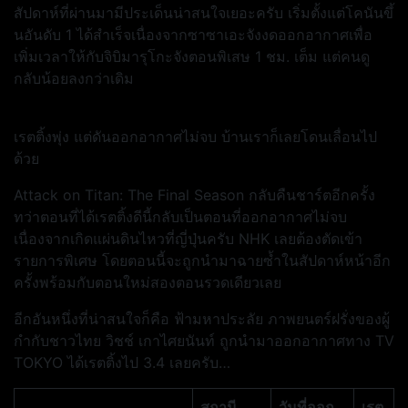
สัปดาห์ที่ผ่านมามีประเด็นน่าสนใจเยอะครับ เริ่มตั้งแต่โคนันขึ้
นอันดับ 1 ได้สำเร็จเนื่องจากซาซาเอะจังงดออกอากาศเพื่อ
เพิ่มเวลาให้กับจิบิมารุโกะจังตอนพิเสษ 1 ชม. เต็ม แต่คนดู
กลับน้อยลงกว่าเดิม
เรตติ้งพุ่ง แต่ดันออกอากาศไม่จบ บ้านเราก็เลยโดนเลื่อนไป
ด้วย
Attack on Titan: The Final Season กลับคืนชาร์ตอีกครั้ง
ทว่าตอนที่ได้เรตติ้งดีนี้กลับเป็นตอนที่ออกอากาศไม่จบ
เนื่องจากเกิดแผ่นดินไหวที่ญี่ปุ่นครับ NHK เลยต้องตัดเข้า
รายการพิเศษ โดยตอนนี้จะถูกนำมาฉายซ้ำในสัปดาห์หน้าอีก
ครั้งพร้อมกับตอนใหม่สองตอนรวดเดียวเลย
อีกอันหนึ่งที่น่าสนใจก็คือ ฟ้ามหาประลัย ภาพยนตร์ฝรั่งของผู้
กำกับชาวไทย วิชช์ เกาไศยนันท์ ถูกนำมาออกอากาศทาง TV
TOKYO ได้เรตติ้งไป 3.4 เลยครับ…
สถานี
วันที่ออก
เรต