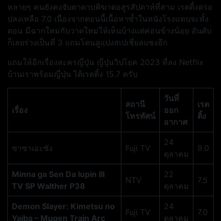
หลายๆ คนยังคงจับตาดาบพิฆาตอสูรสัปดาห์ที่สาม เรตติ้งดรอ
ปลงเหลือ 7.0 เนื่องจากตอนนี้เนื้อหาซ้ำในหนังโรงแทบจะทั้ง
ตอน มีฉากใหม่กับวาดใหม่ให้เห็นบ้างแต่ค่อนข้างน้อย อันดับ
ก็เลยร่วงเป็นที่ 3 แถมโดนลูแปงสเปเชี่ยลแซงอีก
แถมให้อีกเรื่องละครญี่ปุ่น ญี่ปุ่นวิปโยค 2023 ที่ลง Netflix
บ้านเราพร้อมญี่ปุ่น ได้เรตติ้ง 15.7 ครับ
วันที่
สถานี
เรต
เรื่อง
ออก
โทรทัศน์
ติ้ง
อากาศ
24
ซาซาเอะซัง
Fuji TV
9.0
ตุลาคม
Minna ga Sen Da lupin III
22
NTV
7.5
TV SP Walther P38
ตุลาคม
Demon Slayer: Kimetsu no
24
Fuji TV
7.0
Yaiba – Mugen Train Arc
ตุลาคม