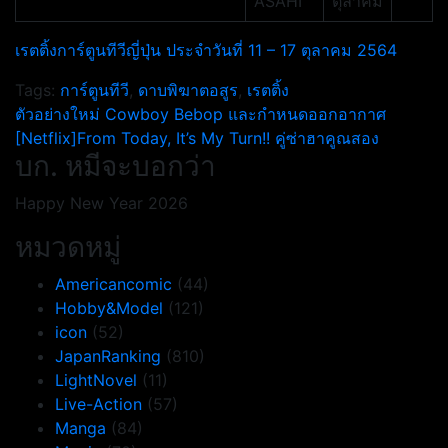
ASAHI
ตุลาคม
เรตติ้งการ์ตูนทีวีญี่ปุ่น ประจำวันที่ 11 – 17 ตุลาคม 2564
Tags:
การ์ตูนทีวี
,
ดาบพิฆาตอสูร
,
เรตติ้ง
แนะแนว
ตัวอย่างใหม่ Cowboy Bebop และกำหนดออกอากาศ
[Netflix]From Today, It’s My Turn!! คู่ซ่าฮาคูณสอง
เรื่อง
บก. หมีจะบอกว่า
Happy New Year 2026
หมวดหมู่
Americancomic
(44)
Hobby&Model
(121)
icon
(52)
JapanRanking
(810)
LightNovel
(11)
Live-Action
(57)
Manga
(84)