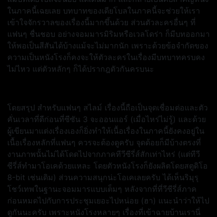
ในภาคนี้เฉยเลย บทบาทของเดียโบลในภาคนี้จะช่วยให้เรา
เข้าใจจักรวาลของเรื่องนี้มากขึ้นด้วย ส่วนตัวละครอื่นๆ ที่
แฟนๆ ชื่นชอบ อย่างจอมมารมิริมหรือเวลโดร่า ก็มีบทออกมา
ให้พอเป็นสีสันได้บ้างแม้จะไม่มากนัก เพราะด้วยข้อจำกัดของ
ความเป็นหนังโรงก็คงจะให้ตัวละครในเรื่องมีบทบาทครบคง
ไม่ไหว แต่ตัวหลักๆ ก็ได้ปรากฎตัวกันครบนะ
โดยสรุป สำหรับแฟนๆ สไลม์ เรื่องนี้ถือเป็นจุดเชื่อมต่อและตัว
คั่นเวลาที่ดีก่อนที่ซีซัน 3 จะออนแอร์ (เมื่อไหร่ไม่รู้) และด้วย
ผู้เขียนมาแต่งเรื่องเองก็ยิ่งทำให้เนื้อเรื่องในภาคนี้ยังคงอยู่ใน
เนื้อเรื่องหลักที่แฟนๆ ควรจะต้องดูครับ จุดด้อยก็มีบ้างตรงที่
งานภาพนั้นไม่ได้โดดไปจากภาคทีวีซีรี่ส์สักเท่าไหร่ (แต่ทีวี
ซีรี่ส์ทำมาโอเคด้วยแหละ โดยตัวหนังโรงก็ยังผลิตโดยสตูดิโอ
8-bit เช่นเดิม) ส่วนความสนุกน่ะโอเคเลยครับ ได้เห็นริมุรุ
โชว์เทพในฐานะจอมมารแบบเต็มๆ หลังจากที่ที่วีซีรี่ส์ภาค
ก่อนหมดไปกับการประชุมเยอะไปหน่อย (ฮา) แนะนำว่าให้ไป
ดูกันนะครับ เพราะหนังโรงหลายๆ เรื่องที่เข้าฉายบ้านเรานี่