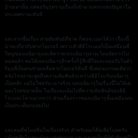
บ้านเท่านั้น แต่พอริมุรุทราบเรื่องก็เข้ามาแทรกแซงปัญหาใน
ประเทศราจะทันที
และจากชื่อเรื่อง สายสัมพันธ์สีชาด ก็พอจะบอกได้ว่า เรื่องนี้
น่าจะเกี่ยวกับพวกโอเกอร์ เพราะตัวฮิอิโระเองก็เป็นเสมือนพี่
ใหญ่ของเบนิมารุและคิดว่าพวกเบนิมารุน่าจะโดนจัดการไป
หมดแล้ว พอได้เจอเบนิมารุอีกครั้งก็รู้สึกดีใจและยอมรับในตัว
ริมุรุที่เป็นคนช่วยเหลือพวกโอเกอร์ทันที ซึ่งตอนแรกผมคิดว่า
หนังโรงน่าจะพูดถึงความสัมพันธ์ระหว่างฮิอิโระกับเบนิมารุ
เป็นหลัก แต่ไม่ใช่ครับ เอาจริงๆ บทเบนิมารุในเรื่องนี้ไม่ได้เด่
นอะไรคขนาดนั้น ในเรื่องจะเน้นไปที่ความสัมพันธ์ของฮิอิ
โระและโทวะมากกว่า ส่วนเรื่องราวของเบนิมารุนั้นเหมือนจะ
เป็นประเด็นรองลงไป
และคนที่ขโมยซีนในเรื่องจริงๆ สำหรับผมก็คือเดียโบลครับ
แม้บทเดียโบลจะน้อย แต่เด่นมาก และกลายเป็นคีย์สำคัญหนึ่ง