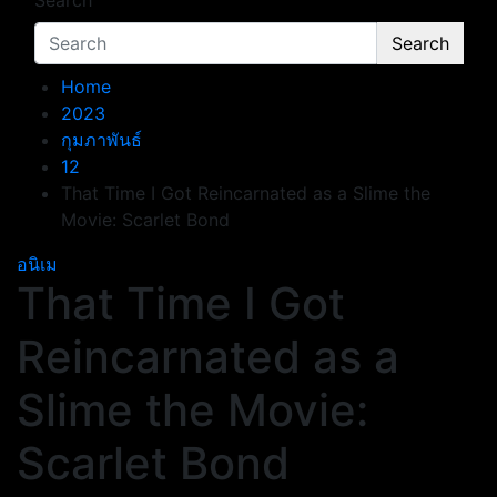
Search
Search
Home
2023
กุมภาพันธ์
12
That Time I Got Reincarnated as a Slime the
Movie: Scarlet Bond
อนิเม
That Time I Got
Reincarnated as a
Slime the Movie:
Scarlet Bond