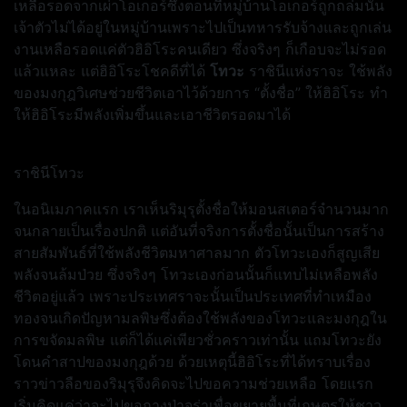
เหลือรอดจากเผ่าโอเกอร์ซึ่งตอนที่หมู่บ้านโอเกอร์ถูกถล่มนั้น
เจ้าตัวไม่ได้อยู่ในหมู่บ้านเพราะไปเป็นทหารรับจ้างและถูกเล่น
งานเหลือรอดแค่ตัวฮิอิโระคนเดียว ซึ่งจริงๆ ก็เกือบจะไม่รอด
แล้วแหละ แต่ฮิอิโระโชคดีที่ได้
โทวะ
ราชินีแห่งราจะ ใช้พลัง
ของมงกุฎวิเศษช่วยชีวิตเอาไว้ด้วยการ “ตั้งชื่อ” ให้ฮิอิโระ ทำ
ให้ฮิอิโระมีพลังเพิ่มขึ้นและเอาชีวิตรอดมาได้
ราชินีโทวะ
ในอนิเมภาคแรก เราเห็นริมุรุตั้งชื่อให้มอนสเตอร์จำนวนมาก
จนกลายเป็นเรื่องปกติ แต่อันที่จริงการตั้งชื่อนั้นเป็นการสร้าง
สายสัมพันธ์ที่ใช้พลังชีวิตมหาศาลมาก ตัวโทวะเองก็สูญเสีย
พลังจนล้มป่วย ซึ่งจริงๆ โทวะเองก่อนนั้นก็แทบไม่เหลือพลัง
ชีวิตอยู่แล้ว เพราะประเทศราจะนั้นเป็นประเทศที่ทำเหมือง
ทองจนเกิดปัญหามลพิษซึ่งต้องใช้พลังของโทวะและมงกุฎใน
การขจัดมลพิษ แต่ก็ได้แค่เพียวชั่วคราวเท่านั้น แถมโทวะยัง
โดนคำสาปของมงกุฎด้วย ด้วยเหตุนี้ฮิอิโระที่ได้ทราบเรื่อง
ราวข่าวลือของริมุรุจึงคิดจะไปขอความช่วยเหลือ โดยแรก
เริ่มคิดแค่ว่าจะไปขอถางป่าจูร่าเพื่อขยายพื้นที่เกษตรให้ชาว