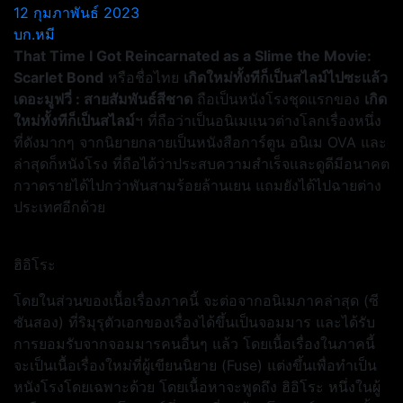
12 กุมภาพันธ์ 2023
บก.หมี
That Time I Got Reincarnated as a Slime the Movie:
Scarlet Bond
หรือชื่อไทย
เกิดใหม่ทั้งทีก็เป็นสไลม์ไปซะแล้ว
เดอะมูฟวี่ : สายสัมพันธ์สีชาด
ถือเป็นหนังโรงชุดแรกของ
เกิด
ใหม่ทั้งทีก็เป็นสไลม์
ฯ ที่ถือว่าเป็นอนิเมแนวต่างโลกเรื่องหนึ่ง
ที่ดังมากๆ จากนิยายกลายเป็นหนังสือการ์ตูน อนิเม OVA และ
ล่าสุดก็หนังโรง ที่ถือได้ว่าประสบความสำเร็จและดูดีมีอนาคต
กวาดรายได้ไปกว่าพันสามร้อยล้านเยน แถมยังได้ไปฉายต่าง
ประเทศอีกด้วย
ฮิอิโระ
โดยในส่วนของเนื้อเรื่องภาคนี้ จะต่อจากอนิเมภาคล่าสุด (ซี
ซันสอง) ที่ริมุรุตัวเอกของเรื่องได้ขึ้นเป็นจอมมาร และได้รับ
การยอมรับจากจอมมารคนอื่นๆ แล้ว โดยเนื้อเรื่องในภาคนี้
จะเป็นเนื้อเรื่องใหม่ที่ผู้เขียนนิยาย (Fuse) แต่งขึ้นเพื่อทำเป็น
หนังโรงโดยเฉพาะด้วย โดยเนื้อหาจะพูดถึง ฮิอิโระ หนึ่งในผู้