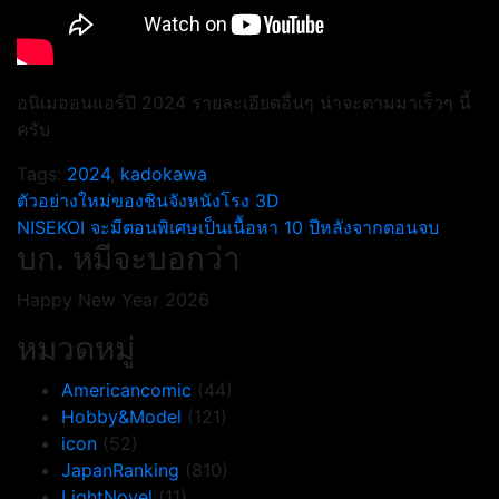
อนิเมออนแอร์ปี 2024 รายละเอียดอื่นๆ น่าจะตามมาเร็วๆ นี้
ครับ
Tags:
2024
,
kadokawa
แนะแนว
ตัวอย่างใหม่ของชินจังหนังโรง 3D
NISEKOI จะมีตอนพิเศษเป็นเนื้อหา 10 ปีหลังจากตอนจบ
เรื่อง
บก. หมีจะบอกว่า
Happy New Year 2026
หมวดหมู่
Americancomic
(44)
Hobby&Model
(121)
icon
(52)
JapanRanking
(810)
LightNovel
(11)