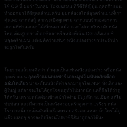
ใช้ CG นี่ ผมว่าในกลุ่ม Tokusatsu ทีวีซีรีส์ญี่ปุ่น อุลตร้าแมน
ทำออกมาได้ดีสุดแล้วนะครับ มุมกล้องสไตล์อุลตร้าแมนที่เรา
คุ้นเคย ฉากต่อสู้ ฉากระเบิดตูมตาม ฉากแบบจำลองอาคาร
สถานที่ทำออกมาได้เนียนตา แม้อาจจะไม่เท่ากับระดับหนัง
ใหญ่เต็มสูบอย่างก็อตซิลล่าหรือหนังที่เน้น CG อลังแบบชิ
นอุลตร้าแมน แต่ผมคิดว่าแฟนๆ หนังแปลงร่างขาประจำน่า
จะถูกใจกันครับ
โดยรวมแล้วผมคิดว่า ถ้าคุณเป็นแฟนหนังแปลงร่าง หรือหนัง
อุลตร้าแมน
อุลตร้าแมนเบลซาร์ เดอะมูฟวี่ มหันตภัยเดือด
ถล่มโตเกียว
น่าจะเป็นหนังที่ทำออกมาถูกใจแฟนๆ ทั้งเด็กและ
ผู้ใหญ่ แต่อาจจะไม่ได้ถูกใจคนดูทั่วไปมากนัก แต่ก็ถือได้ว่าดู
ได้ครับ เพราะหนังค่อนข้างเข้าใจง่าย มีมุมลึก ละเอียด แต่ไม่
ซับซ้อน และมีความเป็นหนังครอบครัวสูงมาก…จริงๆ หนัง
โรงภาคนี้ประเด็นมันคือเรื่องครอบครัวเลยแหละ ถ้าใครได้ดู
แล้ว เผลอๆ อาจจะติดใจจนไปหาซีรีส์มาดูต่อก็ได้นะ