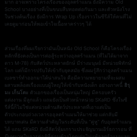
มาก อาจเพราะโครงเรื่องของอุลตร้าแมน ยังมีความ Old
School บางอย่างที่เป็นขนบสืบทอดต่อกันมา และตัวหนังโรง
ในช่วงต้นเรื่อง ยังมีการ Wrap Up เรื่องราวในซีรีส์ให้คนที่ไม่
เคยดูมาก่อนให้พอเข้าใจเนื้อหาคร่าวๆ ได้
ส่วนเรื่องที่ผมเรียกว่ามันเป็นหนัง Old School ก็คือโครงเรื่อง
หลักที่ยังคงเป็นการต่อสู้ระหว่างอุลตร้าแมน (ที่ไม่ได้มาจาก
ดาว M-78) กับสัตว์ประหลาดยักษ์ มีร่างมนุษย์ มีหน่วยพิทักษ์
โลก แต่ก็มีการปรับให้เข้ากับยุคสมัย ซึ่งผมรู้สึกว่าอุลตร้าแมน
เบลซาร์ทำออกมาได้น่าสนใจ คือมีความพยายามที่จะผสม
ผสานพล็อตเรื่องแบบผู้ใหญ่ให้เข้ากับหนังเด็ก อย่างภาคนี้่
ฮิรุ
มะ เก็นโตะ
ตัวเอกของเรื่องเป็นหนุ่มใหญ่ มีครอบครัว
แต่งงาน มีลูกแล้ว แถมยังเป็นหัวหน้าหน่วย SKaRD ซึ่งในซี
รีส์นี้ก็ไม่ใช่แค่หน่วยต้านสัตว์ประหลาดที่เอาแต่เป็น
ตัวประกอบถ่วงเวลารออุลตร้าแมนให้มาช่วย แต่กลับมี
บทบาทเด่น มีความสำคัญในระดับที่เป็น “คู่หู” กับอุลตร้าแมน
ได้ แถม SKaRD ยังมีสัตว์หุ้มเกราะประจัญบานเอิร์ธการอน ที่
มีบทบาทในการต่อสู้ที่ค่อนข้างโดดเด่นไม่แพ้อุลตร้าแมนเลย