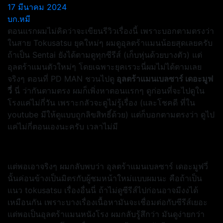
17 มีนาคม 2024
บก.หมี
ตอนแรกผมไม่คิดว่าจะเขียนรีวิวเรื่องนี้ เพราะบอกตามตรงว่า
ในสาย Tokusatsu ยุคใหม่ๆ ผมดูอุลตร้าแมนน้อยสุดเลยครับ
ถ้าเป็น Sentai ยังได้ตามดูทุกซีรีส์ (เก็บหุ่นด้วยบางตัว) แต่
อุลตร้าแมนตัวใหม่ๆ โดยเฉพาะยุคเรวะนี่ผมไม่ได้ตามเลย
จริงๆ ตอนที่ PD MAN ชวนไปดู
อุลตร้าแมนเบลซาร์ เดอะมูฟ
วี่
นี่ ว่ากันตามตรง ผมก็เพิ่งหาตอนแรกๆ ดูก่อนที่จะไปดูใน
โรงแค่ไม่กี่วัน เพราะกลัวจะดูไม่รู้เรื่อง (และโชคดี ที่ใน
youtube มีให้ดูแบบถูกลิขสิทธิ์ด้วย) แต่ก็บอกตามตรงว่า ดูไป
แค่ไม่กี่ตอนเองนะครับ เวลาไม่มี
แต่พอเอาจริงๆ ผมกลับพบว่า อุลตร้าแมนเบลซาร์ เดอะมูฟวี่
นั้นค่อนข้างเป็นมิตรกับผู้ชมหน้าใหม่แบบผมนะ คือถ้าเป็น
แนว tokusatsu เรื่องอื่นนี่ ถ้าไม่ดูซีรีส์ไปก่อนอาจมีงงได้
เหมือนกัน เพราะบางเรื่องเนื้อหามันจะเชื่อมต่อกับซีรีส์เยอะ
แต่พอเป็นอุลตร้าแมนหนังโรง ผมกลับรู้สึกว่า มันดูง่ายกว่า