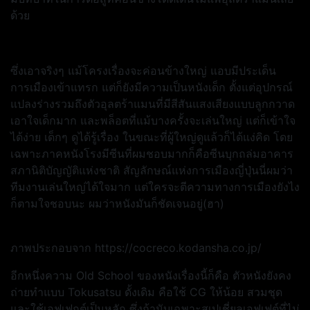
ด้วย
ซึ่งเอาจริงๆ แม้โครงเรื่องจะค่อนข้างใหญ่ แอบมีประเด็น
การเมืองเข้าแทรก แต่ก็ยังมีความเป็นหนังเด็ก ตั้งแต่อุปกรณ์
แปลงร่างรวมถึงตัวอุลตร้าแมนที่มีสีสันแสงเสียงแบบลูกกวาด
เอาใจเด็กมาก และพล็อตที่แม้บางครั้งจะเล่นใหญ่ แต่ก็เข้าใจ
ได้ง่าย เด็กๆ ดูได้รู้เรื่อง ในขณะที่ผู้ใหญ่ดูแล้วก็ได้แง่คิด โดย
เฉพาะภาคหนังโรงมีซีนที่ผมชอบมากก็คือซีนบุกถล่มอาคาร
สภานิติบัญญัติแห่งชาติ สัญลักษณ์แห่งการเมืองญี่ปุ่นนี่ผมว่า
ทีมงานเล่นใหญ่ได้ใจมาก แต่ใครจะตีความทางการเมืองยังไง
ก็ตามใจชอบนะ ผมว่าหนังมันก็ชัดเจนอยู่(ฮา)
ภาพประกอบจาก https://cocreco.kodansha.co.jp/
อีกหนึ่งความ Old School ของหนังเรื่องนี้ก็คือ ตัวหนังยังคง
ถ่ายทำแบบ Tokusatsu ดั้งเดิม คือใช้ CG ให้น้อย สวมชุด
และใช้เอฟเฟกต์เป็นหลัก ซึ่งถ้านับเฉพาะสเปเชี่ยลเอฟเฟต์ที่ไม่