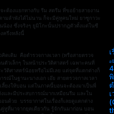
น จะต้องแยกทางกับ รีม สตรีม ที่ขอย้ายสายงาน
ตามลำพังได้ไม่นาน ก็จะมีคู่หูคนใหม่ ยาซูกาวะ
้อง ซึ่งจริงๆ ยูมิโกะนั้นปรากฎตัวตั้งแต่ในซี
รึ่งหลังนี้
เ
ึดแนวคิดเดิม คือตำรวจกาลเวลา (หรือสายตรวจ
อน
ตคนตัวเล็กๆ ในหน้าประวัติศาสตร์ เฉพาะคนที่
4
ัติศาสตร์น้อยหรือไม่มีเลย แต่จุดที่แตกต่างก็
พ
ะสบการณ์ในฐานะนางเอก เอ๊ย สายตรวจกาลเวลา
ต
เลี้ยงให้บอน แต่ในภาคนี้บอนจะต้องมาเป็นพี่
เ
ได้เก่งและมีประสบการณ์มากเหมือนรีม และใน
(
่าบอนด้วย บรรยากาศในเรื่องก็เลยดูแตกต่าง
ู่หูที่มาจากยุคเดียวกัน รู้จักกันมาก่อน บอน
t