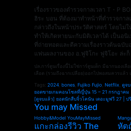
เรื่องราวของตำรวจกาลเวลา T・P BON 
ฮิระ บอน ที่ต้องมาทำหน้าที่ตำรวจกาลเ
กล่าวถึงในหน้าประวัติศาสตร์ โดยไม่ให
ทำให้เกิดหายนะกับมิติเวลาได้ เป็นอนิเ
ที่ถ่ายทอดและตีความเรื่องราวต้นฉบับออก
แฟนผลงานของ อ.ฟูจิโกะ ฟูจิโอะ ล่ะ
ปล.การ์ตูนเรื่องนี้ไม่ใช่การ์ตูนเด็ก มีฉากน
เลือด (รวมถึงฉากเปลือย)ออกไปพอสมควรแล้ว แต่ก็
Tags:
2024
,
bones
,
Fujiko Fujio
,
Netflix
,
ดูจบ
แนะแนว
ยอดขายเกมคอนโซลที่ญี่ปุ่น 15 – 21 กรกฎาคม
[ดูจบแล้ว] ยอดนักสืบจิ๋วโคนัน เดอะมูฟวี 27 |
เรื่อง
You may Missed
Hobby&Model
YouMayMissed
Mang
แกะกล่องรีวิว The
หัต