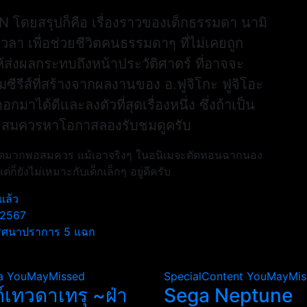
โดยสรุปก็คือ เรื่องราวของเด็กธรรมดา นามิ
วลา เพื่อช่วยชีวิตคนธรรมดาๆ ที่ไม่เคยถูก
้ส่งผลกระทบถึงหน้าประวัติศาตร์ ที่อาจจะ
มซีรีส์ที่สร้างจากผลงานของ อ.ฟูจิโกะ ฟูจิโอะ
มาได้ดีและลงตัวที่สุดเรื่องหนึ่ง ซึ่งถ้าเป็น
ก็ สมควรหาโอกาสลองรับชมดูครับ
องเลือดมากพอสมควร แม้เอาจริงๆ ในอนิเมจะตัดทอนฉากนอง
ยังไม่เหมาะกับเด็กเล็กๆ อยู่ดีครับ
แล้ว
 2567
 ปริศนาปราการ 5 แฉก
a
YouMayMissed
SpecialContent
YouMayMis
ถ์เทวดาเทรุ ~ฝ่า
Sega Neptune