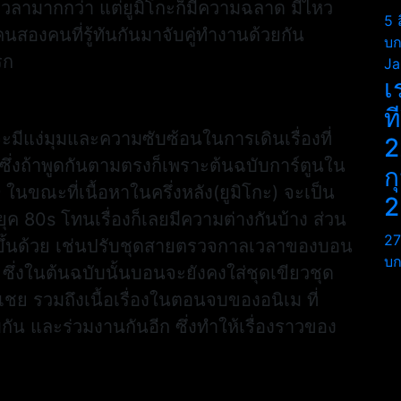
ามากกว่า แต่ยูมิโกะก็มีความฉลาด มีไหว
5 
สองคนที่รู้ทันกันมาจับคู่ทำงานด้วยกัน
บก
รก
Ja
เ
ท
มีแง่มุมและความซับซ้อนในการเดินเรื่องที่
2
ึ่งถ้าพูดกันตามตรงก็เพราะต้นฉบับการ์ตูนใน
ก
ในขณะที่เนื้อหาในครึ่งหลัง(ยูมิโกะ) จะเป็น
2
ในยุค 80s โทนเรื่องก็เลยมีความต่างกันบ้าง ส่วน
27
มัยขึ้นด้วย เช่นปรับชุดสายตรวจกาลเวลาของบอน
บก
 ซึ่งในต้นฉบับนั้นบอนจะยังคงใส่ชุดเขียวชุด
ชย รวมถึงเนื้อเรื่องในตอนจบของอนิเม ที่
บกัน และร่วมงานกันอีก ซึ่งทำให้เรื่องราวของ