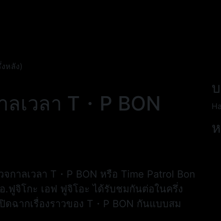
งหลัง)
บ
จกาลเวลา T・P BON
Ha
ห
รวจกาลเวลา T・P BON หรือ Time Patrol Bon
.ฟูจิโกะ เอฟ ฟูจิโอะ ได้รับชมกันต่อในครึ่ง
ารปิดฉากเรื่องราวของ T・P BON กันแบบสม