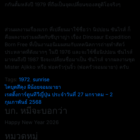
กกันดั้มหลังปี 1979 ที่ถือเป็นจุดเปลี่ยนของสตูดิโอจริงๆ
ส่วนผลงานเรื่องแรก ที่เปลี่ยนมาใช้ชื่อว่า นิปปอน ซันไรส์ ก็
คือผลงานร่วมผลิตกับซึบุราญ่า เรื่อง Dinosaur Expedition
Born Free ที่เป็นงานอนิเมผสมกับเทคนิคการถ่ายทำสัตว์
ประหลาดที่ดังมากๆ ในปี 1976 และจะใช้ชื่อนิปปอน ซันไรส์
มาจนถึงปี 1987 จึงจะเปลี่ยนชื่อมาเป็น ซันไรส์ จากผลงานชุด
Mister Ajikko หรือ พ่อครัวรุ่นจิ๋ว (พ่อครัวจอมมายา) ครับ
Tags:
1972
,
sunrise
แนะแนว
ไคบุตสึคุง ผีน้อยจอมมายา
เรตติ้งการ์ตูนทีวีญี่ปุ่น ประจำวันที่ 27 มกราคม – 2
เรื่อง
กุมภาพันธ์ 2568
บก. หมีจะบอกว่า
Happy New Year 2026
หมวดหมู่