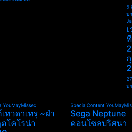
5 
บก
Ja
เ
ท
2
ก
2
27
บก
a
YouMayMissed
SpecialContent
YouMayMis
ถ์เทวดาเทรุ ~ฝ่า
Sega Neptune
ฤตโคโรน่า
คอนโซลปริศนา