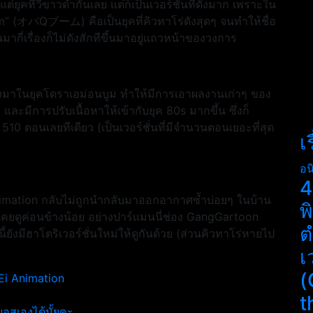
แต่ยุคทีวีขาวดำกันเลย แต่ก็เป็นเวอร์ชั่นที่ดังมาก เพราะใน
om” (オバQブーム) คือเป็นยุคที่คิวทาโร่ดังสุดๆ จนทำให้ชื่อ
นมากี่เรื่องก็ไม่ดังสักทีขึ้นมาอยู่แถวหน้าของวงการ
้างมาในยุคโดราเอม่อนบูม ทำให้มีการเอาผลงานเก่าๆ ของ
และมีการปรับเนื้อหาให้เข้ากับยุค 80s มากขึ้น ซึ่งก็
10 ตอนเลยทีเดียว (เป็นเวอร์ชั่นที่มีจำนวนตอนเยอะที่สุด
เ
อน
4
nimation กลับไม่ถูกนำกลับมาออกอากาศซ้ำบ่อยๆ ในบ้าน
พ
อเคยดูค่อนข้างน้อย อย่างปาร์แมนนี่ช่อง GangGartoon
ต
ังมีฮาโตริเวอร์ชั่นใหม่ให้ดูกันด้วย (ส่วนคิวทาโร่หายไป
เ
(
Ei Animation
t
้บอสเองได้มั้ยคะ