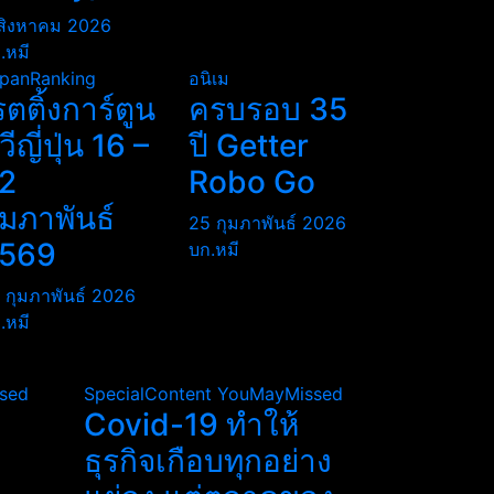
สิงหาคม 2026
.หมี
panRanking
อนิเม
รตติ้งการ์ตูน
ครบรอบ 35
ีวีญี่ปุ่น 16 –
ปี Getter
2
Robo Go
ุมภาพันธ์
25 กุมภาพันธ์ 2026
569
บก.หมี
 กุมภาพันธ์ 2026
.หมี
sed
SpecialContent
YouMayMissed
Covid-19 ทำให้
ธุรกิจเกือบทุกอย่าง