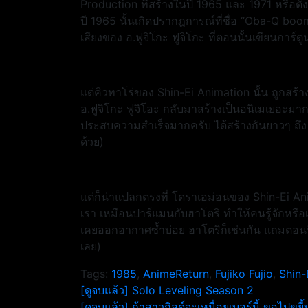
Production ที่สร้างในปี 1965 และ 1971 หรือตั้ง
ปี 1965 นั้นเกิดปรากฎการณ์ที่ชื่อ “Oba-Q bo
เสียงของ อ.ฟูจิโกะ ฟูจิโกะ ที่ตอนนั้นเขียนการ์ตู
แต่คิวทาโร่ของ Shin-Ei Animation นั้น ถูกสร
อ.ฟูจิโกะ ฟูจิโอะ กลับมาสร้างเป็นอนิเมเยอะมาก 
ประสบความสำเร็จมากครับ ได้สร้างกันยาวๆ ถึง 5
ด้วย)
แต่ก็น่าแปลกตรงที่ โดราเอม่อนของ Shin-Ei A
เรา เหมือนปาร์แมนกับฮาโตริ ทำให้คนรู้จักหรื
เคยออกอากาศซ้ำบ่อย ฮาโตริก็เช่นกัน แถมตอนนี้ย
เลย)
Tags:
1985
,
AnimeReturn
,
Fujiko Fujio
,
Shin-
แนะแนว
[ดูจบแล้ว] Solo Leveling Season 2
[ดูจบแล้ว] ถ้าสาวกิลด์จะเหนื่อยเบอร์นี้ ขอไปขยี