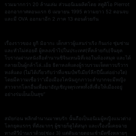
รวมมากกว่า 20 ล้านเล่ม ส่วนอนิเมผลิตโดย สตูดิโอ Pierrot
ออกอากาศตอนแรก 6 เมษายน 1995 ความยาว 52 ตอนจบ
และมี OVA ออกมาอีก 2 ภาค 13 ตอนด้วยกัน
เรื่องราวของ ยูกิ มิอากะ เด็กสาวผู้แสนร่าเริง กินเก่ง ซุ่มซ่าม
และหัวไม่ค่อยดี ผู้หลงเข้าไปในประเทศ(ที่คล้ายกับ)จีนยุค
โบราณผ่านหนังสือตำนานชิจินเทนฉิที่เจอในห้องสมุด และได้
กลายเป็นผู้กล้าโล่..เอ้ย ธิดาหงส์แดงผู้รวบรวมเจ็ดดาวบริวาร
หงส์แดง (ไม่ได้เกี่ยวกับว่าที่แชมป์พรีเมียร์ลีกปีนี้แต่อย่างใด)
โดยมีความเชื่อว่า”เมื่อเมืองโคนันถูกภาวะลำบากจะมีหญิง
สาวจากโลกอื่นเพื่อมาอัญเชิญจตุรเทพทั้งสี่เพื่อให้เมืองอยู่
อย่างร่มเย็นเป็นสุข”
สมัยก่อน พลิกตำนานมาพบรัก นั้นถือเป็นอนิเมผู้หญิงแนวต่าง
โลกยุคแรกๆ ที่ดังมากๆ ผู้ชายก็ดูได้สนุก และเรื่องนี้เคยฉาย
ทางทีวีบ้านเราด้วย(ช่อง 3) แต่ดันฉายตอนเช้ามืดซึ่งหลายๆ