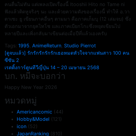
คนตื่นไม่ทัน แต่เพลงเปิดเรื่องนี้ Itooshii Hito no Tame ni
ฟังแล้วติดหูจริงๆ นะ และด้วยความดังของเรื่องนี้ ทำให้ อ.วา
ตาเซะ ยู เขียนภาคอื่นๆ ตามมา คือภาคเก็มบุ (12 เล่มจบ) ซึ่ง
ตัวเอกมาจากยุคไทโช และภาคเบียกโกะซึ่งหยุดเขียนไป
หลายปีและเพิ่งกลับมาเขียนต่อเมื่อปีที่แล้วเองครับ
Tags:
1995
,
AnimeReturn
,
Studio Pierrot
แนะแนว
[ดูจบแล้ว] รักรักรักรักรักเธอหมดหัวใจจากแฟนสาว 100 คน
ซีซัน 2
เรื่อง
เรตติ้งการ์ตูนทีวีญี่ปุ่น 14 – 20 เมษายน 2568
บก. หมีจะบอกว่า
Happy New Year 2026
หมวดหมู่
Americancomic
(44)
Hobby&Model
(121)
icon
(52)
JapanRanking
(810)