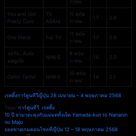
ภาคม
You and Idol
TV
11 พฤ๋ษ
1.7
2.6
Pretty Cure
ASAHI
ภาคม
11 พฤ๋ษ
One Piece
Fuji TV
1.7
2.9
ภาคม
จอร์จ…ลิงจ๋อ
6 พฤ๋ษ
NHK-E
1.6
2.0
ผจญภัย
ภาคม
10 พฤ๋ษ
Oshiri Tantei
NHK-E
1.6
2.1
ภาคม
เรตติ้งการ์ตูนทีวีญี่ปุ่น 28 เมษายน – 4 พฤษภาคม 2568
Tags:
การ์ตูนทีวี
,
เรตติ้ง
แนะแนว
10 ปี ยามาดะคุงกับแม่มดทั้งเจ็ด Yamada-kun to Nananin
no Majo
เรื่อง
ยอดขายเกมคอนโซลที่ญี่ปุ่น 12 – 18 พฤษภาคม 2568