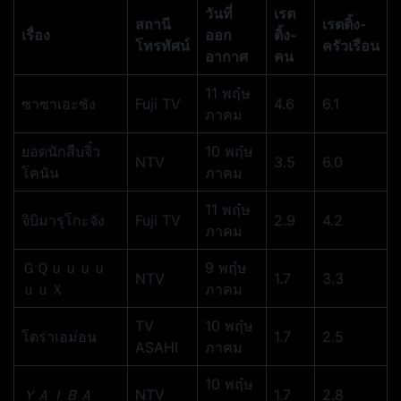
วันที่
เรต
สถานี
เรตติ้ง-
เรื่อง
ออก
ติ้ง-
โทรทัศน์
ครัวเรือน
อากาศ
คน
11 พฤ๋ษ
ซาซาเอะซัง
Fuji TV
4.6
6.1
ภาคม
ยอดนักสืบจิ๋ว
10 พฤ๋ษ
NTV
3.5
6.0
โคนัน
ภาคม
11 พฤ๋ษ
จิบิมารุโกะจัง
Fuji TV
2.9
4.2
ภาคม
ＧＱｕｕｕｕ
9 พฤ๋ษ
NTV
1.7
3.3
ｕｕＸ
ภาคม
TV
10 พฤ๋ษ
โดราเอม่อน
1.7
2.5
ASAHI
ภาคม
10 พฤ๋ษ
ＹＡＩＢＡ
NTV
1.7
2.8