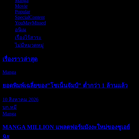
Manga
(86)
Movie
(70)
Popular
(6)
SpecialContent
(77)
YouMayMissed
(4)
อนิเม
(797)
เรื่องไร้สาระ
(13)
ไม่มีหมวดหมู่
(6)
เรื่องราวล่าสุด
Manga
ยอดพิมพ์เฉลี่ยของ”โชเน็นจัมป์” ต่ำกว่า 1 ล้านแล้ว
10 สิงหาคม 2026
บก.หมี
Manga
MANGA MILLION แพลตฟอร์มมังงะใหม่ของชูเอย์
ฉะ