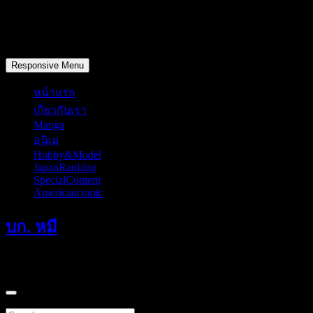
Skip
to
content
วันจันทร์, สิงหาคม 10, 2026
Responsive Menu
หน้าแรก
เกี่ยวกับเรา
Manga
อนิเม
Hobby&Model
JapanRanking
SpecialContent
Americancomic
บก. หมี
แค่มักเกิ้ลที่หลงทางเดินผ่านมาคนหนึ่ง
Search