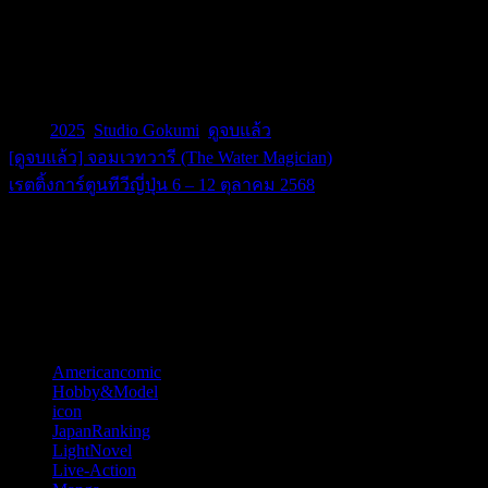
หลังๆ งานก็เริ่มชุกขึ้นเรื่อยๆ ปีนี้มีอนิเมซีรีส์ออกมาให้ดูกันถึง 4
เรื่อง แต่สำหรับเรื่องนี้ทำออกมาได้ดีกว่าที่ผมคิดไว้ครับ น่า
เสียดายที่จนถึงตอนนี้ยังไม่มีข่าวประกาศซีซันสองออกมาเสียที
ก็หวังว่าจะมีข่าวดีออกมาเร็วๆ นะ ส่วนตัวค่อนข้างชอบเลย
Tags:
2025
,
Studio Gokumi
,
ดูจบแล้ว
[ดูจบแล้ว] จอมเวทวารี (The Water Magician)
แนะแนว
เรตติ้งการ์ตูนทีวีญี่ปุ่น 6 – 12 ตุลาคม 2568
เรื่อง
บก. หมีจะบอกว่า
Happy New Year 2026
หมวดหมู่
Americancomic
(44)
Hobby&Model
(121)
icon
(52)
JapanRanking
(810)
LightNovel
(11)
Live-Action
(57)