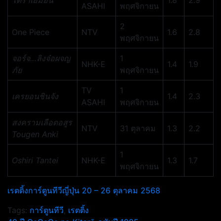
โดราเอม่อน
1.8
2.9
ASAHI
พฤศจิกายน
2
One Piece
NTV
1.6
2.8
พฤศจิกายน
จอร์จ…ลิงจ๋อผจญ
1
NHK-E
1.4
1.9
ภัย
พฤศจิกายน
TV
1
เครยอนชินจัง
1.4
2.3
ASAHI
พฤศจิกายน
สงครามเลือดอสูร
NTV
31 ตุลาคม
1.3
2.2
Tougen Anki
1
Oshiri Tantei
NHK-E
1.3
1.7
พฤศจิกายน
เรตติ้งการ์ตูนทีวีญี่ปุ่น 20 – 26 ตุลาคม 2568
Tags:
การ์ตูนทีวี
,
เรตติ้ง