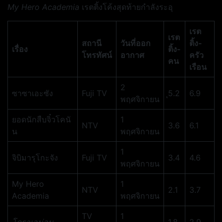
My Hero Academia
เรตติ้งโค้งสุดท้ายกำลังระอุ
เรต
เรต
สถานี
วันที่ออก
ติ้ง-
เรื่อง
ติ้ง-
โทรทัศน์
อากาศ
ครัว
คน
เรือน
2
ซาซาเอะซัง
Fuji TV
ุ5.2
6.9
พฤศจิกายน
ยอดนักสืบจิ๋วโคนั
1
NTV
3.6
6.1
น
พฤศจิกายน
1
จิบิมารุโกะจัง
Fuji TV
3.4
4.6
พฤศจิกายน
My Hero
1
NTV
2.1
3.7
Academia
พฤศจิกายน
TV
1