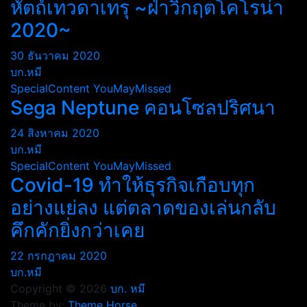
หัตถ์เทวดาเทรุ ~ฝ่าวิกฤตโคโรน่า
2020~
30 ธันวาคม 2020
บก.หมี
SpecialContent
YouMayMissed
Sega Neptune คอนโซลปริศนา
24 สิงหาคม 2020
บก.หมี
SpecialContent
YouMayMissed
Covid-19 ทำให้ธุรกิจเกือบทุก
อย่างแย่ลง แต่ตลาดของเล่นกลับ
คึกคักยิ่งกว่าเคย
22 กรกฎาคม 2020
บก.หมี
Copyright © 2026
บก. หมี
Theme by:
Theme Horse