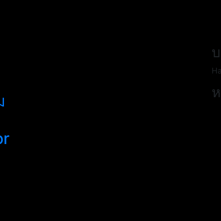
บ
Ha
ห
ม
or