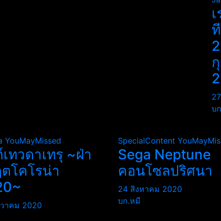
เ
ท
2
ก
2
27
บก
a
YouMayMissed
SpecialContent
YouMayMis
ถ์เทวดาเทรุ ~ฝ่า
Sega Neptune
ฤตโคโรน่า
คอนโซลปริศนา
20~
24 สิงหาคม 2020
บก.หมี
นวาคม 2020