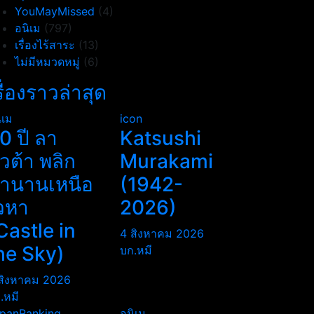
YouMayMissed
(4)
อนิเม
(797)
เรื่องไร้สาระ
(13)
ไม่มีหมวดหมู่
(6)
รื่องราวล่าสุด
ิเม
icon
0 ปี ลา
Katsushi
ิวต้า พลิก
Murakami
ำนานเหนือ
(1942-
วหา
2026)
Castle in
4 สิงหาคม 2026
he Sky)
บก.หมี
สิงหาคม 2026
.หมี
panRanking
อนิเม