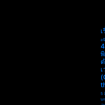
เ
อน
4
พ
ต
เ
(
t
5 
บก
Ja