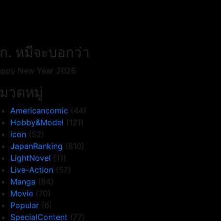
ก. หมีจะบอกว่า
ppy New Year 2026
มวดหมู่
Americancomic
(44)
Hobby&Model
(121)
icon
(52)
JapanRanking
(810)
LightNovel
(11)
Live-Action
(57)
Manga
(84)
Movie
(70)
Popular
(6)
SpecialContent
(77)