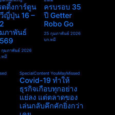
รตติ้งการ์ตูน
ครบรอบ 35
ีวีญี่ปุ่น 16 –
ปี Getter
2
Robo Go
ุมภาพันธ์
25 กุมภาพันธ์ 2026
569
บก.หมี
 กุมภาพันธ์ 2026
.หมี
sed
SpecialContent
YouMayMissed
Covid-19 ทำให้
ธุรกิจเกือบทุกอย่าง
แย่ลง แต่ตลาดของ
เล่นกลับคึกคักยิ่งกว่า
เคย