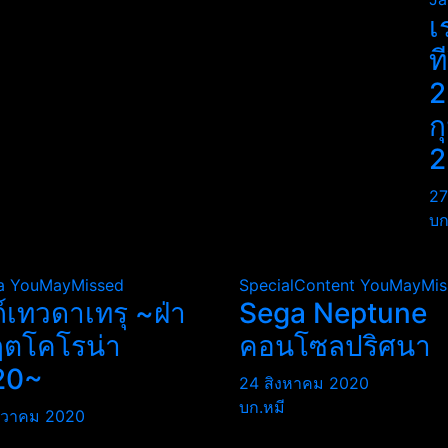
เ
ท
2
ก
2
27
บก
a
YouMayMissed
SpecialContent
YouMayMis
ถ์เทวดาเทรุ ~ฝ่า
Sega Neptune
ฤตโคโรน่า
คอนโซลปริศนา
20~
24 สิงหาคม 2020
บก.หมี
นวาคม 2020