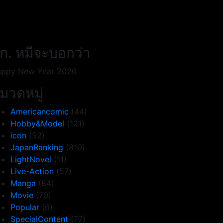
ก. หมีจะบอกว่า
ppy New Year 2026
มวดหมู่
Americancomic
(44)
Hobby&Model
(121)
icon
(52)
JapanRanking
(810)
LightNovel
(11)
Live-Action
(57)
Manga
(84)
Movie
(70)
Popular
(6)
SpecialContent
(77)