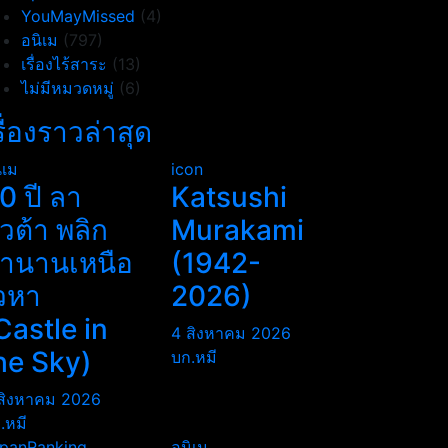
YouMayMissed
(4)
อนิเม
(797)
เรื่องไร้สาระ
(13)
ไม่มีหมวดหมู่
(6)
รื่องราวล่าสุด
ิเม
icon
0 ปี ลา
Katsushi
ิวต้า พลิก
Murakami
ำนานเหนือ
(1942-
วหา
2026)
Castle in
4 สิงหาคม 2026
he Sky)
บก.หมี
สิงหาคม 2026
.หมี
panRanking
อนิเม