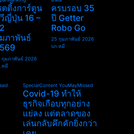
รตติ้งการ์ตูน
ครบรอบ 35
ีวีญี่ปุ่น 16 –
ปี Getter
2
Robo Go
ุมภาพันธ์
25 กุมภาพันธ์ 2026
569
บก.หมี
 กุมภาพันธ์ 2026
.หมี
sed
SpecialContent
YouMayMissed
Covid-19 ทำให้
ธุรกิจเกือบทุกอย่าง
แย่ลง แต่ตลาดของ
เล่นกลับคึกคักยิ่งกว่า
เคย