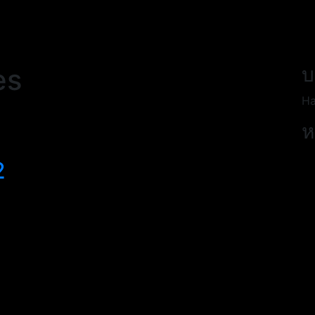
es
บ
Ha
ห
2