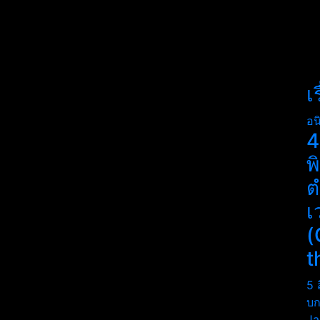
เ
อน
4
พ
ต
เ
(
t
5 
บก
Ja