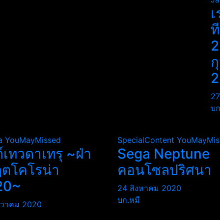
เ
ท
2
ก
2
27
บก
a
YouMayMissed
SpecialContent
YouMayMis
ถ์เทวดาเทรุ ~ฝ่า
Sega Neptune
ฤตโคโรน่า
คอนโซลปริศนา
20~
24 สิงหาคม 2020
บก.หมี
นวาคม 2020