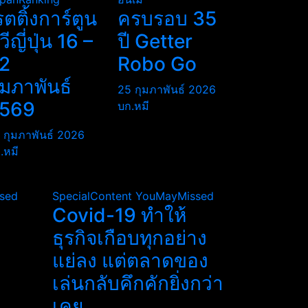
รตติ้งการ์ตูน
ครบรอบ 35
ีวีญี่ปุ่น 16 –
ปี Getter
2
Robo Go
ุมภาพันธ์
25 กุมภาพันธ์ 2026
569
บก.หมี
 กุมภาพันธ์ 2026
.หมี
sed
SpecialContent
YouMayMissed
Covid-19 ทำให้
ธุรกิจเกือบทุกอย่าง
แย่ลง แต่ตลาดของ
เล่นกลับคึกคักยิ่งกว่า
เคย