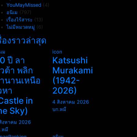
YouMayMissed
(4)
อนิเม
(797)
เรื่องไร้สาระ
(13)
ไม่มีหมวดหมู่
(6)
รื่องราวล่าสุด
ิเม
icon
0 ปี ลา
Katsushi
ิวต้า พลิก
Murakami
ำนานเหนือ
(1942-
วหา
2026)
Castle in
4 สิงหาคม 2026
he Sky)
บก.หมี
สิงหาคม 2026
.หมี
panRanking
อนิเม