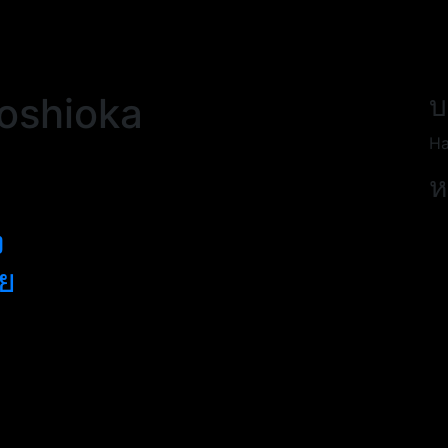
oshioka
บ
Ha
ห
ม
ง
ย