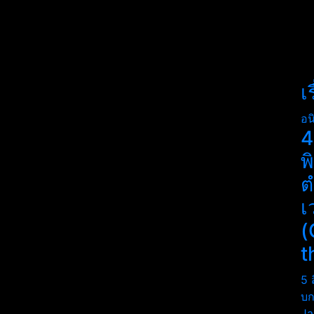
เ
อน
4
พ
ต
เ
(
t
5 
บก
Ja