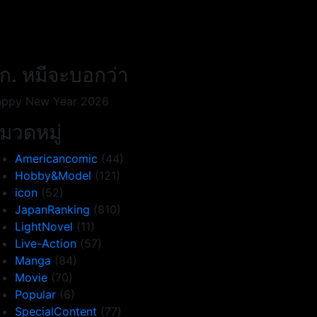
ก. หมีจะบอกว่า
ppy New Year 2026
มวดหมู่
Americancomic
(44)
Hobby&Model
(121)
icon
(52)
JapanRanking
(810)
LightNovel
(11)
Live-Action
(57)
Manga
(84)
Movie
(70)
Popular
(6)
SpecialContent
(77)