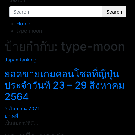
Search
Search
Home
type-moon
ป้ายกำกับ:
type-moon
JapanRanking
ยอดขายเกมคอนโซลที่ญี่ปุ่น
ประจำวันที่ 23 – 29 สิงหาคม
2564
5 กันยายน 2021
บก.หมี
เป็นสัปดาห์ที่มี…