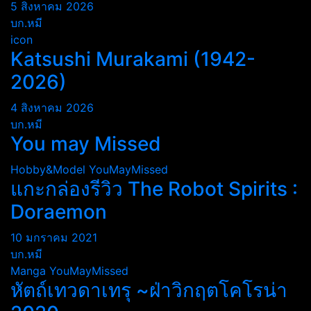
5 สิงหาคม 2026
บก.หมี
icon
Katsushi Murakami (1942-
2026)
4 สิงหาคม 2026
บก.หมี
You may Missed
Hobby&Model
YouMayMissed
แกะกล่องรีวิว The Robot Spirits :
Doraemon
10 มกราคม 2021
บก.หมี
Manga
YouMayMissed
หัตถ์เทวดาเทรุ ~ฝ่าวิกฤตโคโรน่า