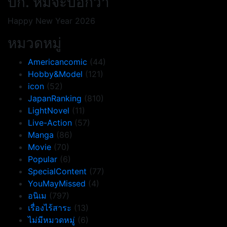
บก. หมีจะบอกว่า
Happy New Year 2026
หมวดหมู่
Americancomic
(44)
Hobby&Model
(121)
icon
(52)
JapanRanking
(810)
LightNovel
(11)
Live-Action
(57)
Manga
(86)
Movie
(70)
Popular
(6)
SpecialContent
(77)
YouMayMissed
(4)
อนิเม
(797)
เรื่องไร้สาระ
(13)
ไม่มีหมวดหมู่
(6)