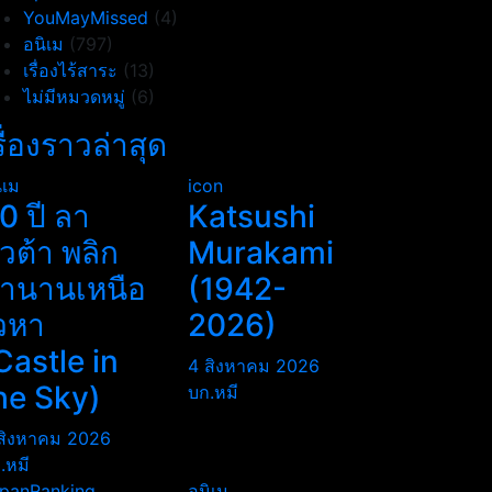
YouMayMissed
(4)
อนิเม
(797)
เรื่องไร้สาระ
(13)
ไม่มีหมวดหมู่
(6)
รื่องราวล่าสุด
ิเม
icon
0 ปี ลา
Katsushi
ิวต้า พลิก
Murakami
ำนานเหนือ
(1942-
วหา
2026)
Castle in
4 สิงหาคม 2026
he Sky)
บก.หมี
สิงหาคม 2026
.หมี
panRanking
อนิเม