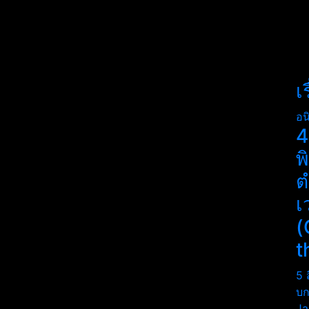
เ
อน
4
พ
ต
เ
(
t
5 
บก
Ja