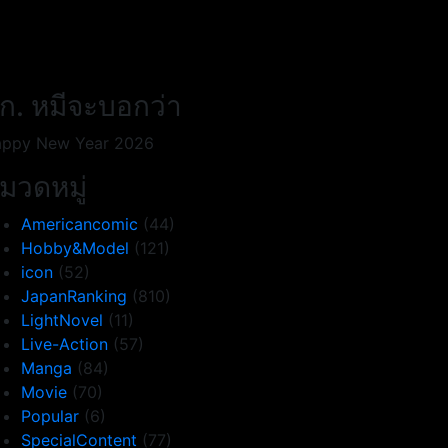
ก. หมีจะบอกว่า
ppy New Year 2026
มวดหมู่
Americancomic
(44)
Hobby&Model
(121)
icon
(52)
JapanRanking
(810)
LightNovel
(11)
Live-Action
(57)
Manga
(84)
Movie
(70)
Popular
(6)
SpecialContent
(77)