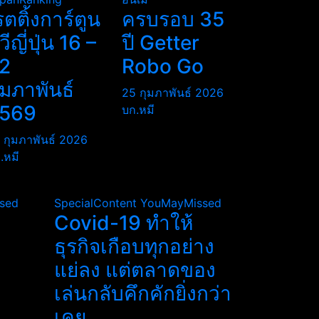
รตติ้งการ์ตูน
ครบรอบ 35
ีวีญี่ปุ่น 16 –
ปี Getter
2
Robo Go
ุมภาพันธ์
25 กุมภาพันธ์ 2026
569
บก.หมี
 กุมภาพันธ์ 2026
.หมี
sed
SpecialContent
YouMayMissed
Covid-19 ทำให้
ธุรกิจเกือบทุกอย่าง
แย่ลง แต่ตลาดของ
เล่นกลับคึกคักยิ่งกว่า
เคย