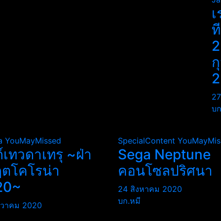
เ
ท
2
ก
2
27
บก
a
YouMayMissed
SpecialContent
YouMayMis
ถ์เทวดาเทรุ ~ฝ่า
Sega Neptune
ฤตโคโรน่า
คอนโซลปริศนา
20~
24 สิงหาคม 2020
บก.หมี
นวาคม 2020