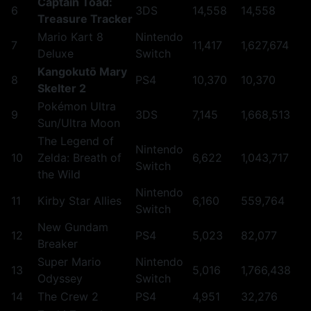
Captain Toad:
6
3DS
14,558
14,558
Treasure Tracker
Mario Kart 8
Nintendo
7
11,417
1,627,674
Deluxe
Switch
Kangokutō Mary
8
PS4
10,370
10,370
Skelter 2
Pokémon Ultra
9
3DS
7,145
1,668,513
Sun/Ultra Moon
The Legend of
Nintendo
10
Zelda: Breath of
6,622
1,043,717
Switch
the Wild
Nintendo
11
Kirby Star Allies
6,160
559,764
Switch
New Gundam
12
PS4
5,023
82,077
Breaker
Super Mario
Nintendo
13
5,016
1,766,438
Odyssey
Switch
14
The Crew 2
PS4
4,951
32,276