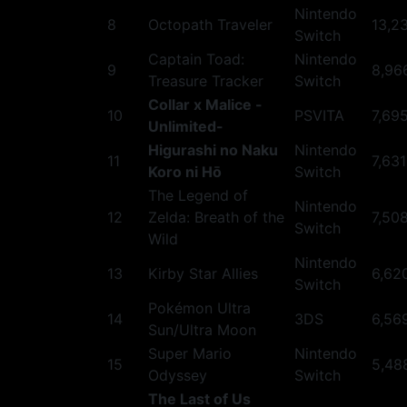
Nintendo
8
Octopath Traveler
13,2
Switch
Captain Toad:
Nintendo
9
8,96
Treasure Tracker
Switch
Collar x Malice -
10
PSVITA
7,69
Unlimited-
Higurashi no Naku
Nintendo
11
7,631
Koro ni Hō
Switch
The Legend of
Nintendo
12
Zelda: Breath of the
7,50
Switch
Wild
Nintendo
13
Kirby Star Allies
6,62
Switch
Pokémon Ultra
14
3DS
6,56
Sun/Ultra Moon
Super Mario
Nintendo
15
5,48
Odyssey
Switch
The Last of Us