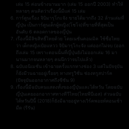
เล่ม 15 ค่อนข้างนานมาก (เล่ม 15 ออกปี 2003) ทำให้
หลายๆ คนคิดว่าเรื่องนี้มีแค่ 15 เล่ม
การ์ตูนเรื่อง จิบิมารุโกะจัง ขายได้มากถึง 32 ล้านเล่มที่
ญี่ปุ่น เป็นการ์ตูนเด็กผู้หญิง(โชโจ)ที่ขายที่ที่สุดเป็น
อันดับ 6 ตลอดกาลของญี่ปุ่น
เรื่องนี้มีลิขสิทธิ์ไทยด้วย โดยเนชั่นคอมมิค ใช้ชื่อไทย
ว่า เด็กหญิงเป๋อแหวว จิบิมารุโกะจัง แต่ออกไม่จบ (ออก
ถึงเล่ม 15 เพราะตอนนั้นที่ญี่ปุ่นยังไม่ออกเล่ม 16 มา
นานมากจนหลายๆ คนนึกว่าจบไปแล้ว)
ฉบับอนิเมชั่น เข้าฉายครั้งแรกทางช่อง 3 แต่ในปัจจุบัน
ก็ยังมีวนฉายอยู่เรื่อยๆ ทางทรูวิชั่น ช่องทรูสปาร์ค
(ปัจจุบันออกอากาศถึงซีซัน 9)
เรื่องนี้มีฉบับคนแสดงทั้งของญี่ปุ่นและไต้หวัน โดยฉบับ
ญี่ปุ่นเคยออกอากาศทางทีวีไทย(ไทยพีบีเอส) ส่วนฉบับ
ไต้หวันปีนี้ (2018)ก็ยังมีฉายอยู่ทางเวิร์คพอยท์ตอนเช้า
มืด (รีรัน)