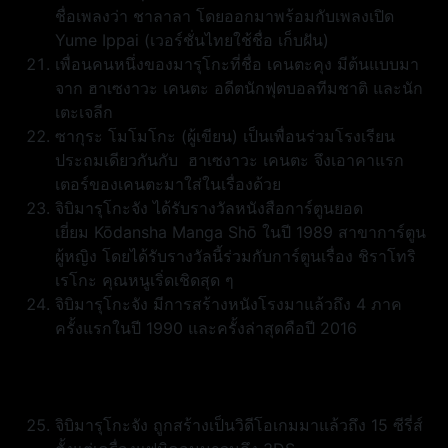
ชื่อเพลงว่า ชาลาลา โดยออกมาพร้อมกับเพลงเปิด
Yume Ippai (เวอร์ชั่นไทยใช้ชื่อ เก็บฝัน)
เพื่อนคนหนึ่งของมารุโกะที่ชื่อ เคนตะคุง มีต้นแบบมา
จาก ฮาเซงาวะ เคนตะ อดีตนักฟุตบอลทีมชาติ และนัก
เตะเจลีก
ซากุระ โมโมโกะ (ผู้เขียน) เป็นเพื่อนร่วมโรงเรียน
ประถมเดียวกันกับ ฮาเซงาวะ เคนตะ จึงเอาคาแรก
เตอร์ของเคนตะมาใส่ในเรื่องด้วย
จิบิมารุโกะจัง ได้รับรางวัลหนังสือการ์ตูนยอด
เยี่ยม Kōdansha Manga Shō ในปี 1989 สาขาการ์ตูน
ผู้หญิง โดยได้รับรางวัลนี้ร่วมกับการ์ตูนเรื่อง ชิราโทริ
เรโกะ คุณหนูเริ่ดเชิดสุด ๆ
จิบิมารุโกะจัง มีการสร้างหนังโรงมาแล้วถึง 4 ภาค
ครั้งแรกในปี 1990 และครั้งล่าสุดคือปี 2016
จิบิมารุโกะจัง ถูกสร้างเป็นวิดีโอเกมมาแล้วถึง 15 ซีรี่ส์