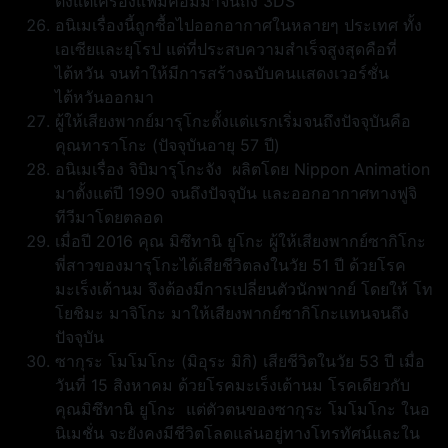
ตั้งแต่เครื่องแฟมิคอมมาจนถึง 3DS
อนิเมเรื่องนี้ถูกซื้อไปออกอากาศในหลายๆ ประเทศ ทั้ง
เอเซียและยุโรป แต่ที่ประสบความสำเร็จสูงสุดคือที่
ไต้หวัน จนทำให้มีการสร้างฉบับคนแสดงเวอร์ชั่น
ไต้หวันออกมา
ผู้ให้เสียงพากย์มารุโกะตั้งแต่แรกเริ่มจนถึงปัจจุบันคือ
คุณทาราโกะ (ปัจจุบันอายุ 57 ปี)
อนิเมเรื่อง จิบิมารุโกะจัง ผลิตโดย Nippon Animation
มาตั้งแต่ปี 1990 จนถึงปัจจุบัน และออกอากาศทางฟูจิ
ทีวีมาโดยตลอด
เมื่อปี 2016 คุณ มิซึทานิ ยูโกะ ผู้ให้เสียงพากย์ซากิโกะ
พี่สาวของมารุโกะได้เสียชีวิตลงในวัย 51 ปี ด้วยโรค
มะเร็งเต้านม จึงต้องมีการเปลี่ยนตัวนักพากย์ โดยให้ โท
โยชิมะ มาจิโกะ มาให้เสียงพากย์ซากิโกะแทนจนถึง
ปัจจุบัน
ซากุระ โมโมโกะ (มิอุระ มิกิ) เสียชีวิตในวัย 53 ปี เมื่อ
วันที่ 15 สิงหาคม ด้วยโรคมะเร็งเต้านม โรคเดียวกับ
คุณมิซึทานิ ยูโกะ แต่ตัวตนของซากุระ โมโมโกะ ในอ
นิเมชั่น จะยังคงมีชีวิตโลดแล่นอยู่ทางโทรทัศน์และใน