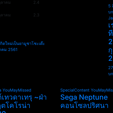
ตุลาคม
2.4
5 
บก
ตุลาคม
2.3
Ja
เ
ท
2
ดใหม่เป็นยามูชาโชะเด๊ะ
ก
ุลาคม 2561
2
27
บก
a
YouMayMissed
SpecialContent
YouMayMis
ถ์เทวดาเทรุ ~ฝ่า
Sega Neptune
ฤตโคโรน่า
คอนโซลปริศนา