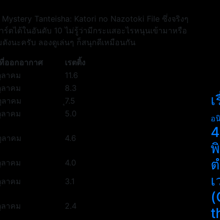
on Mystery Tanteisha: Katori no Nazotoki File ซึ่งจริงๆ
ร์ตได้ในอันดับ 10 ไม่รู้ว่ามีกระแสอะไรหนุนเข้ามาหรือ
เกมดังนะครับ ลองดูเล่นๆ ก็สนุกดีเหมือนกัน
นที่ออกอากาศ
เรตติ้ง
ตุลาคม
11.6
ตุลาคม
8.3
เ
ตุลาคม
ุ7.5
ตุลาคม
5.0
อน
4
ตุลาคม
4.6
พ
ต
ตุลาคม
4.0
เ
ตุลาคม
3.1
(
ตุลาคม
2.4
t