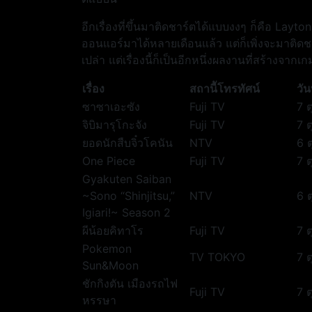
อีกเรื่องที่ขึ้นมาติดชาร์ตได้แบบงงๆ ก็คือ Layt
ออนแอร์มาได้หลายเดือนแล้ว แต่ก็เพิ่งจะมาติดชา
เปล่า แต่เรื่องนี้ก็เป็นอีกหนึ่งผลงานที่สร้างจาก
เรื่อง
สถานีัโทรทัศน์
วั
ซาซาเอะซัง
Fuji TV
7 
จิบิมารุโกะจัง
Fuji TV
7 
ยอดนักสืบจิ๋วโคนัน
NTV
6 
One Piece
Fuji TV
7 
Gyakuten Saiban
~Sono “Shinjitsu,”
NTV
6 
Igiari!~ Season 2
ผีน้อยคิทาโร
Fuji TV
7 
Pokemon
TV TOKYO
7 
Sun&Moon
ชักกิงตัน เมืองรถไฟ
Fuji TV
7 
หรรษา