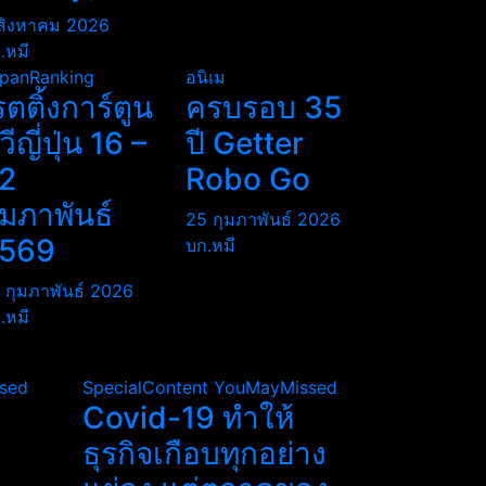
สิงหาคม 2026
.หมี
panRanking
อนิเม
รตติ้งการ์ตูน
ครบรอบ 35
ีวีญี่ปุ่น 16 –
ปี Getter
2
Robo Go
ุมภาพันธ์
25 กุมภาพันธ์ 2026
569
บก.หมี
 กุมภาพันธ์ 2026
.หมี
sed
SpecialContent
YouMayMissed
Covid-19 ทำให้
ธุรกิจเกือบทุกอย่าง