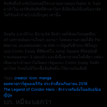
ลิขสิทธิ์แล้วกลับไม่ค่อยมีใครเอาผลงานของ Fujiko A. Fujio
มาทำในเวอร์ชั่นลิขสิทธิ์สักเท่าไหร่ ที่เคึยเห็นก็มีแต่นินจาฮัต
โตริกับเจ้าป่าคุโรเบ้(บิ้กบุค) เท่านั้น
ปัจจุบัน อ.อาบิโกะ มีอายุ 84 ปีแล้ว แต่ก็ยังคงไม่หยุดที่จะ
สร้างสรรคค์ผลงานใหม่ๆ ออกมา โดยผลงานล่าสุดก็คือ Par
Man no Jounetsuteki na Hibi การ์ตูนกึ่งชีวประวัติในรูป
แบบ Comic Essay ที่ตีพิมพ์ใน Jump Square ที่ปัจจุบันมี
รวมเล่มออกมา 3 เล่มแล้ว และมีเนื้อหาน่าสนใจทีเดียว แต่น่า
เสียดายว่าบ้านเราไม่นิยมการ์ตูนแนว Comic Essay กันสัก
เท่าไหร่ ก็เลยไม่มีใครซื้อลิขสิทธิ์มาให้อ่านกันเสียที
Tags:
creator
,
icon
,
manga
แนะแนว
ยอดขายการ์ตูนอเมริกัน ประจำเดือนกันยายน 2018
The Legend of Condor Hero : จักรวาลกิมย้งในฉบับอนิเม
เรื่อง
ญี่ปุ่น
บก. หมีจะบอกว่า