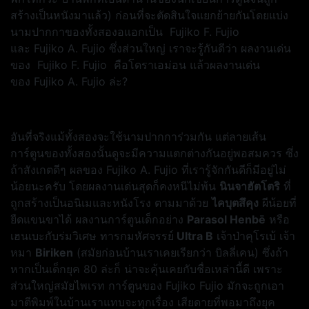
สร้างเป็นหนังมาแล้ว) ก่อนที่จะตัดสินใจแยกย้ายกันโดยแบ่ง
นามปากกาของทั้งสองอแอกเป็น Fujiko F. Fujio
และ Fujiko A. Fujio ซึ่งส่วนใหญ่ เราจะรู้กันดีว่า ผลงานเด่น
ของ Fujiko F. Fujio คือโดราเอม่อน แล้วผลงานเด่น
ของ Fujiko A. Fujio ล่ะ?
อันที่จริงแม้ทั้งสองจะใช้นามปากการ่วมกัน แต่ลายเส้น
การ์ตูนของทั้งสองนั้นดูจะมีความแตกต่างกันอยู่พอสมควร ซึ่ง
ถ้าสังเกตดีๆ ผลของ Fujiko A. Fujio ที่เรารู้จักกันดีก็มีอยู่ไม่
น้อยนะครับ โดยผลงานเด่นสุดก็คงหนีไม่พ้น
นินจาฮัตโตริ
ที่
ถูกสร้างเป็นอนิเมและหนังโรง ตามมาด้วย
ไคบุตสึคุง
ผีน้อยที่
ยืดแขนขาได้ ผลงานการ์ตูนเด็กอย่าง
Parasol Henbē
หรือ
เฮนเบะกับร่มวิเศษ ทารกมหัศจรรย์
Ultra B
เจ้าป่าคุโรเบ้ เจ้า
หมา
Biriken
(สมัยก่อนบ้านเราเคยเรียกว่า บิลลี่เคน) ซึ่งถ้า
หากเป็นเด็กยุค 80 ล่ะก็ น่าจะคุ้นเคยกับชื่อเหล่านี้ดี เพราะ
ส่วนใหญ่สมัยไพเรท การ์ตูนของ Fujiko Fujio มักจะถูกเอา
มาตีพิมพ์ในบ้านเราแทบจะทุกเรื่อง เสียดายที่พอมาถึงยุค