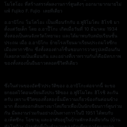
โมโตโอะ ที่สร้างสรรค์ผลงานการ์ตูนดังๆ ออกมามากมายไม่
แพ้ Fujiko F. Fujio เลยทีเดียว
อ.อาบิโกะ โมโตโอะ เป็นเพื่อนรักกับ อ.ฟูจิโมโตะ ฮิโรชิ มา
ตั้งแต่วัยเด็ก โดย อ.อาบืิโกะ เกิดเมื่อวันที่ 10 มีนาคม 1934
ทั้งสองเป็นคนจังหวัดโทยามะ และได้มาพบกับสมัยเรียนชั้น
ประถม เมื่อ อ.อาบิโกะ ย้ายโรงเรียนมาเรียนประถมโจซึกะ
เมืองทากาซึกะ ซึ่งทั้งสองต่างก็ชื่นชอบการวาดรูปเหมือนกัน
ก็เลยกลายเป็นเพื่อนกัน และอย่างที่เราทราบกันก็คือมิตรภาพ
ของทั้งสองนั้นยืนยาวตลอดชีวิตทีเดียว
ซึ่งในส่วนของอัตชีวประวัติของ อ.อาบิโกะต่อจากนี้ จะขอ
ยกยอดไว้ตอนเขียนถึงประวัติของ อ.ฟูจิโมโตะ ฮิโรชิ ละกัน
ครับ เพราะชีวิตของทั้งสองนั้นมีความเกี่ยวข้องกันค่อนข้าง
มาก ตั้งแต่ออกเดินทางมาโตเกียวเพื่อเป็นนักเขียนการ์ตูนร่วม
กัน มีผลงานร่วมกันอย่างเป็นทางการในปี 1951 ได้พบกับ
อ.เท็ตซึกะ โอซามุ และอาศัยอยู่ในบ้านพักหลังเดียวกัน (บ้าน
พักโทกิวะ บ้านพักที่เป็นตำนานของนักเขียนการ์ตูนจนถูก