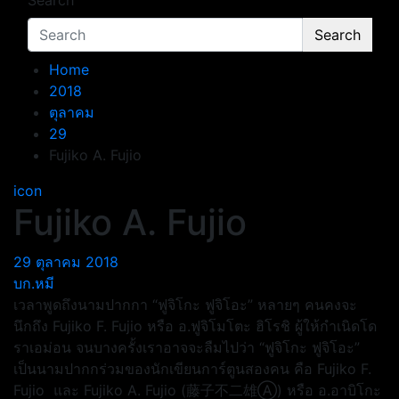
Search
Search
Home
2018
ตุลาคม
29
Fujiko A. Fujio
icon
Fujiko A. Fujio
29 ตุลาคม 2018
บก.หมี
เวลาพูดถึงนามปากกา “ฟูจิโกะ ฟูจิโอะ” หลายๆ คนคงจะ
นึกถึง Fujiko F. Fujio หรือ อ.ฟูจิโมโตะ ฮิโรชิ ผู้ให้กำเนิดโด
ราเอม่อน จนบางครั้งเราอาจจะลืมไปว่า “ฟูจิโกะ ฟูจิโอะ”
เป็นนามปากกร่วมของนักเขียนการ์ตูนสองคน คือ Fujiko F.
Fujio และ Fujiko A. Fujio (藤子不二雄Ⓐ) หรือ อ.อาบิโกะ