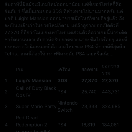
สัปดาห์นี้มีแม้จะมีเกมใหม่ออกมาน้อย แต่ที่เซอร์ไพร์สก็คือ
อันดับ 1 ซึ่งเป็นเกมของ 3DS ที่ห่างหายไปนานมากครับ แต่
ปกติ Luigi’s Mansion ออกมาขายเมื่อไหร่ก็ขายดีอยู่แล้ว ถึง
จะเป็นเหล้าเก่าในขวดใหม่ก็ตาม แต่ถ้าดูจากยอดเปิดตัวที่
27,370 ก็ถือว่าไม่เยอะเท่าไหร่ แต่ส่วนตัวคิดว่าเกมนี้น่าจะติด
ชาร์ตนานหลายสัปดาห์ครับ ยอดขายน่าจะซึมไปเรื่อยๆ และที่
ประหลาดใจนิดหน่อยก็คือ เกมใหม่ของ PS4 ที่ขายดีที่สุดคือ
Tetris…เกมนี้ต้องใช้กราฟฟิคระดับ PS4 เลยหรือเนี่ย…
ยอดขาย
เกม
เครื่อง
ยอดขาย
รวม
1
Luigi’s Mansion
3DS
27,370
27,370
Call of Duty Black
2
PS4
25,740
443,731
Ops IV
Nintendo
3
Super Mario Party
23,333
324,685
Switch
Red Dead
4
Redemption 2
PS4
16,819
184,061
(รวมชุด bundle)