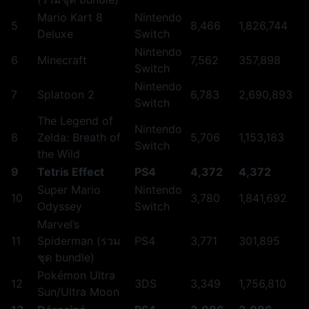
Mario Kart 8
Nintendo
5
8,466
1,826,744
Deluxe
Switch
Nintendo
6
Minecraft
7,562
357,898
Switch
Nintendo
7
Splatoon 2
6,783
2,690,893
Switch
The Legend of
Nintendo
8
Zelda: Breath of
5,706
1,153,183
Switch
the Wild
9
Tetris Effect
PS4
4,372
4,372
Super Mario
Nintendo
10
3,780
1,841,692
Odyssey
Switch
Marvel’s
11
Spiderman (รวม
PS4
3,771
301,895
ชุด bundle)
Pokémon Ultra
12
3DS
3,349
1,756,810
Sun/Ultra Moon