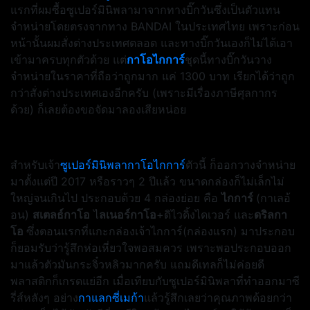
แรกที่ผมซื้อซูเปอร์มินิพลามาจากทางบิ๊กวันซึ่งเป็นตัวแทน
จำหน่ายโดยตรงจากทาง BANDAI ในประเทศไทย เพราะก่อน
หน้านั้นผมสั่งต่างประเทศตลอด และทางบิ๊กวันเองก็ไม่ได้เอา
เข้ามาครบทุกตัวด้วย แต่
กาโอไกการ์
ชุดนี้ทางบิ๊กวันวาง
จำหน่ายในราคาที่ถือว่าถูกมาก แค่ 1300 บาท เรียกได้ว่าถูก
กว่าสั่งต่างประเทศเองอีกครับ (เพราะมีเรื่องภาษีศุลกากร
ด้วย) ก็เลยต้องขอจัดมาลองเสียหน่อย
สำหรับเจ้า
ซูเปอร์มินิพลา
กาโอไกการ์
ตัวนี้ ก็ออกวางจำหน่าย
มาตั้งแต่ปี 2017 หรือราวๆ 2 ปีแล้ว ขนาดกล่องก็ไม่เล็กไม่
ใหญ่จนเกินไป ประกอบด้วย 4 กล่องย่อย คือ
ไกการ์
(กาเลอ้
อน)
สเตลธ์กาโอ
ไ
ลเนอร์กาโอ
+ดิไวดิ้งไดเวอร์ และ
ดริลกา
โอ
ซึ่งตอนแรกที่แกะกล่องเจ้าไกการ์(กล่องแรก) มาประกอบ
ก็ยอมรับว่ารู้สึกห่อเหี่ยวใจพอสมควร เพราะพอประกอบออก
มาแล้วตัวมันกระจิ๋วหลิวมากครับ แถมดีเทลก็ไม่ค่อยดี
พลาสติกก็เกรดแย่อีก เมื่อเทียบกับซูเปอร์มินิพลาที่ทำออกมาซี
รี่ส์หลังๆ อย่าง
กาแลกซี่เมก้า
แล้วรู้สึกเลยว่าคุณภาพด้อยกว่า