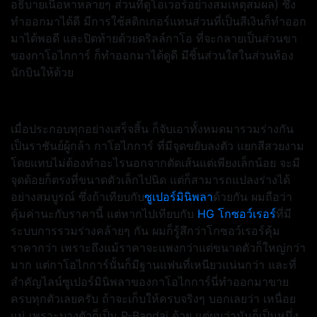
อธิบายเนื้อหาหลายๆ ส่วนที่ดูโอเวอร์อย่างสมเหตุสมผล) ซึ่ง
ทำออกมาได้ดี มีการใช้สติกเกอร์แทนส่วนที่เป็นสีเงินก็ทำออก
มาได้พอดี และปิดท้ายด้วยดริลล์กาโอ ที่จะกลายเป็นส่วนขา
ของกาโอไกการ์ ก็ทำออกมาได้ดูดี มีชิ้นส่วนใสในส่วนห้อง
นักบินให้ด้วย
เมื่อประกอบทุกอย่างเสร็จสิ้น ก็จับเอาทั้งหมดมารวมร่างกัน
เป็นราชันย์ผู้กล้า กาโอไกการ์ ที่มีจุดขยับลงตัว แยกสีสวยงาม
โดยแทบไม่ต้องทำอะไรนอกจากตัดเส้นแต่เพียงเล็กน้อย จะมี
จุดด้อยก็ตรงที่ขนาดตัวเล็กไปนิด แต่ก็สามารถแปลงร่างได้
อย่างสมบูรณ์ ซึ่งถ้าเทียบกับ
ซูเปอร์มินิพลา
ด้วยกัน ผมถือว่า
คุ้มค่านะกับราคานี้ แต่หากไปเทียบกับ
HG โกซอว์เรอร์
ที่มี
ระบบการรวมร่างคล้ายๆ กัน ผมก็รู้สึกว่าโกซอว์เรอร์คุ้ม
ราคากว่า เพราะถึงแม้ราคาจะแพงกว่าแต่ขนาดตัวก็ใหญ่กว่า
มาก แต่กาโอไกการ์นั้นก็มีฐานแฟนที่เหนียวแน่นกว่า และที่
สำคัญไลน์ซูเปอร์มินิพลาของกาโอไกการ์นี่ทำออกมาขาย
ครบทุกตัวเลยครับ ถ้าจะเก็บให้ครบจริงๆ บอกเลยว่า เหนื่อย
แน่ เพราะบางตัวก็เป็น P-Bandai ด้วย แต่ผมว่ามันก็เป็นหนึ่ง