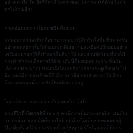
อย่างเห็นได้ชัด ยังดีที่ทาสีใบหน้าของไกการ์มาให้ด้วย (แต่ก็
ทาไม่สวยอีก)
กาเลอ้อนและกาโอแมชชีนทั้งสาม
แต่พอแกะกล่องที่เหลือมาประกอบ ก็รู้สึกเริ่มใจชื้นขึ้นมาครับ
อย่างสเตลธ์กาโอนี่ทำออกมาดีเลย รายละเอียดปลีกย่อยอย่าง
เครื่องหมายทรีจีก็ทำแยกชิ้นสีมาให้ และส่วนจีสโตนที่หัวก็มี
การทำสำรองเผื่อหายไว้ด้วย (อันนี้ชื่นชมเลย เพราะชิ้นมัน
เล็ก หายง่ายมาก) พอมาถึงไลเนอร์กาโออาจจะดูเรียบง่ายไป
นิด แต่ก็มีรายละเอียดที่ดี มีการทาสีส่วนหลังคามาให้เรียย
ร้อย แต่ตรงหน้าต่างยังเป็นสติกเกอร์อยู่
ไกการ์สามารถรวมร่างกับสเตลธ์กาโอได้
ส่วน
ดีไวดิ้งไดเวอร์
ที่หลายๆ คนนึกว่าเป็นดาบแต่จริงๆ มันเป็น
อุปกรณ์แบ่วแยกมิติที่ช่วยให้บ้านเมืองไม่เสียหายขณะต่อสู้
(ไอเดียเรื่องนี้ดีมากครับ แม้จะเป็นซูเปอร์โรบ็อตแต่ก็มีการ