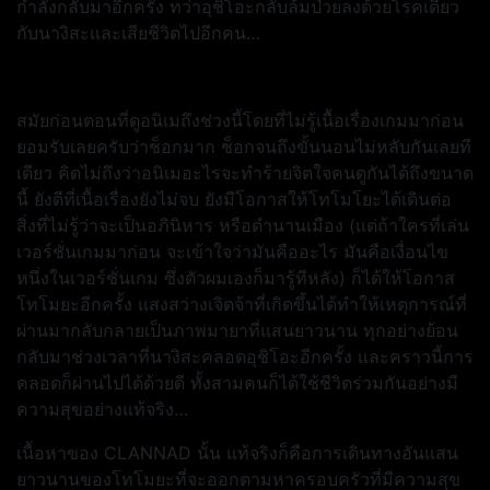
กำลังกลับมาอีกครั้ง ทว่าอุชิโอะกลับล้มป่วยลงด้วยโรคเดียว
กับนางิสะและเสียชีวิตไปอีกคน…
สมัยก่อนตอนที่ดูอนิเมถึงช่วงนี้โดยที่ไม่รู้เนื้อเรื่องเกมมาก่อน
ยอมรับเลยครับว่าช็อกมาก ช็อกจนถึงขั้นนอนไม่หลับกันเลยที
เดียว คิดไม่ถึงว่าอนิเมอะไรจะทำร้ายจิตใจคนดูกันได้ถึงขนาด
นี้ ยังดีที่เนื้อเรื่องยังไม่จบ ยังมีโอกาสให้โทโมโยะได้เดินต่อ
สิ่งที่ไม่รู้ว่าจะเป็นอภินิหาร หรือตำนานเมือง (แต่ถ้าใครที่เล่น
เวอร์ชั่นเกมมาก่อน จะเข้าใจว่ามันคืออะไร มันคือเงื่อนไข
หนึ่งในเวอร์ชั่นเกม ซึ่งตัวผมเองก็มารู้ทีหลัง) ก็ได้ให้โอกาส
โทโมยะอีกครั้ง แสงสว่างเจิดจ้าที่เกิดขึ้นได้ทำให้เหตุการณ์ที่
ผ่านมากลับกลายเป็นภาพมายาที่แสนยาวนาน ทุกอย่างย้อน
กลับมาช่วงเวลาที่นางิสะคลอดอุชิโอะอีกครั้ง และคราวนี้การ
คลอดก็ผ่านไปได้ด้วยดี ทั้งสามคนก็ได้ใช้ชีวิตร่วมกันอย่างมี
ความสุขอย่างแท้จริง…
เนื้อหาของ CLANNAD นั้น แท้จริงก็คือการเดินทางอันแสน
ยาวนานของโทโมยะที่จะออกตามหาครอบครัวที่มีความสุข