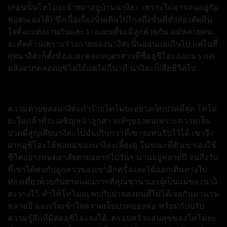
(ก่อนนั้นโทโมยะย้ายมาอยู่บ้านนางิสะ เพราะไม่อาจทนอยู่กับ
พ่อตนเองได้) ซึ่งเนื้อเรื่องนั้นเดินไปไกลถึงขั้นที่ทั้งสองตัดสิน
ใจที่จะแต่งงานกันและวางแผนที่จะมีลูกด้วยกัน แม้หลายคน
จะคัดค้านเพราะร่างกายของนางิสะนั้นอ่อนแอเกินไป แต่ในที่
สุดนางิสะก็ตั้งท้องและคลอดบุตรสาวที่ชื่ออุชิโอะออกมา แต่
หลังจากคลอดอุชิโอได้แค่ไม่กี่นาที นางิสะก็เสียชีวิตไป…
ความตายของนางิสะทำร้ายโทโมยะอย่างเจ็บปวดที่สุด โทโม
ยะไม่กล้าที่จะเผชิญหน้าลูกสาวแท้ๆของตนเพราะความเจ็บ
ปวดที่สูญเสียนางิสะไปมันเกินกว่าที่เขาจะทนรับไว้ได้ เขาจึง
ฝากอุชิโอะให้พ่อแม่ของนางิสะเลี้ยงดู ในขณะที่ตัวเขาเองใช้
ชีวิตอย่างหมดอาลัยตายอยากไปวันๆ นานอยู่หลายปี จนถึงวัน
ที่เขาได้พบกับลูกสาวของเขาอีกครั้งและได้ออกเดินทางไป
ท่องเที่ยวด้วยกันตามแผนการที่คุณซานาเอะผู้เป็นแม่ของนางิ
สะวางไว้ ทำให้โทโมยะพบกับย่าของตนที่ไม่ได้เจอกันมานาน
หลายปี และเริ่มเข้าใจความเจ็บปวดของพ่อ พร้อมกับปรับ
ความรู้สึกที่มีต่ออุชิโอะลงได้..ครอบครัวแสนสุขของโทโมยะ