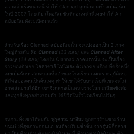
ความสำเร็จขนาดนี้ ทำให้ Clannad ถูกนำมาสร้างเป็นอนิเม
ในปี 2007 โดยเกียวโตอนิเมชั่นที่ก่อนหน้านี้เคยทำให้ Air
ฉบับอนิเมดังระเบิดมาแล้ว
สำหรับเรื่อง Clannad ฉบับอนิเมนั้น จะแบ่งออกเป็น 2 ภาค
ใหญ่ด้วยกัน คือ
Clannad
(23 ตอน) และ
Clannad After
Story
(24 ตอน)
โดยใน Clannad ภาคแรกนั้น จะเป็นเรื่อง
ราวของตัวเอก
โอคาซากิ โทโมยะ
ตัวเอกของเรื่อง ที่ครั้งหนึ่ง
เคยเป็นนักบาสเกตบอลชื่อดังของโรงเรียน แต่เพราะอุบัติเหตุ
ที่มีพ่อของตนเป็นต้นเหตุ ทำให้เขาได้รับบาดเจ็บที่แขนจนไม่
อาจเล่นบาสได้อีก เขาจึงกลายเป็นคนขวางโลก เกลียดชังพ่อ
และทุกสิ่งทุกอย่างรอบตัว ใช้ชีวิตในรั้วโรงเรียนไปวันๆ
จนกระทั่งเขาได้พบกับ
ฟุรุคาวะ นางิสะ
ลูกสาวร้านขายร้าน
ขนมปังที่สุขภาพอ่อนแอ จนต้องเรียนซ้ำชั้น จากรุ่นพี่ก็กลาย
มาเป็นเพื่อนร่วมชั้นของโทโมยะ ที่เข้ามาชวนโทโมยะเข้า