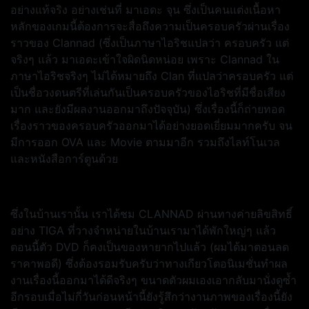
อย่างแท้จริง อย่างเช่นที่ มาเอดะ จุน ซึ่งเป็นคนแต่งเนื้อหา
หลักของเกมนี้ต้องการจะสื่อถึงความเป็นครอบครัวผ่านเรื่อง
ราวของ Clannad (ซึ่งเป็นภาษาไอริชแปลว่า ครอบครัว แต่
จริงๆ แล้ว มาเอดะเข้าใจผิดนิดหน่อย เพราะ Clannad ใน
ภาษาไอริชจริงๆ ไม่ได้หมายถึง Clan ที่แปลว่าครอบครัว แต่
เป็นชื่อวงดนตรีที่เล่นกันเป็นครอบครัวของไอริชที่มีชื่อเสียง
มาก และยังมีผลงานออกมาถึงปัจจุบัน) ซึ่งเรื่องนี้ก็ถ่ายทอด
เรื่องราวของครอบครัวออกมาได้อย่างยอดเยี่ยมมากครับ จน
มีการออก OVA และ Movie ตามมาอีก รวมถึงไลท์โนเวล
และหนังสือการ์ตูนด้วย
ซึ่งในบ้านเรานั้น เราได้ชม CLANNAD ผ่านทางค่ายลิขสิทธิ์
อย่าง TIGA ที่วางจำหน่ายในบ้านเรามาได้พักใหญ่ๆ แล้ว
ตอนนี้ตัว DVD ก็คงเป็นของหายากไปแล้ว (ผมได้มาตอนลด
ราคาพอดี) ซึ่งต้องรอมรับครับว่าทางเกียวโตอนิเมชั่นทำผล
งานเรื่องนี้ออกมาได้ดีจริงๆ ขนาดตัวผมเองเอากลับมานั่งดูซ้ำ
อีกรอบเมื่อไม่กี่วันก่อนหน้านี้ยังรู้สึกว่างานภาพของเรื่องนี้ยัง