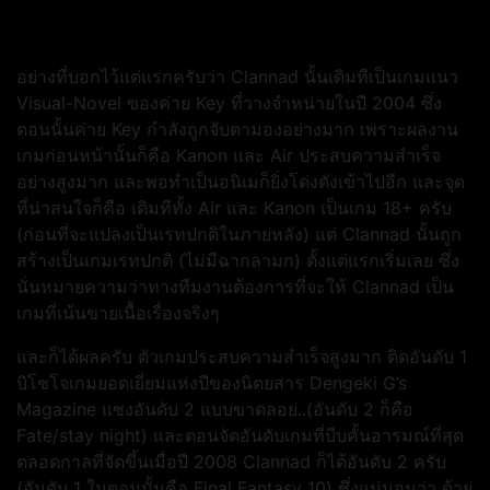
อย่างที่บอกไว้แต่แรกครับว่า Clannad นั้นเดิมทีเป็นเกมแนว
Visual-Novel ของค่าย Key ที่วางจำหน่ายในปี 2004 ซึ่ง
ตอนนั้นค่าย Key กำลังถูกจับตามองอย่างมาก เพราะผลงาน
เกมก่อนหน้านั้นก็คือ Kanon และ Air ประสบความสำเร็จ
อย่างสูงมาก และพอทำเป็นอนิเมก็ยิ่งโด่งดังเข้าไปอีก และจุด
ที่น่าสนใจก็คือ เดิมทีทั้ง Air และ Kanon เป็นเกม 18+ ครับ
(ก่อนที่จะแปลงเป็นเรทปกติในภายหลัง) แต่ Clannad นั้นถูก
สร้างเป็นเกมเรทปกติ (ไม่มีฉากลามก) ตั้งแต่แรกเริ่มเลย ซึ่ง
นั่นหมายความว่าทางทีมงานต้องการที่จะให้ Clannad เป็น
เกมที่เน้นขายเนื้อเรื่องจริงๆ
และก็ได้ผลครับ ตัวเกมประสบความสำเร็จสูงมาก ติดอันดับ 1
บิโชโจเกมยอดเยี่ยมแห่งปีของนิตยสาร Dengeki G’s
Magazine แซงอันดับ 2 แบบขาดลอย..(อันดับ 2 ก็คือ
Fate/stay night) และตอนจัดอันดับเกมที่บีบคั้นอารมณ์ที่สุด
ตลอดกาลที่จัดขึ้นเมื่อปี 2008 Clannad ก็ได้อันดับ 2 ครับ
(อันดับ 1 ในตอนนั้นคือ Final Fantasy 10) ซึ่งแน่นอนว่า ด้วย