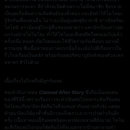
ชมรมการละคร ที่กำลังจะปิดตัวเพราะไม่มีสมาชิก จึงกลาย
เป็นจุดเริ่มต้นความสัมพันธ์ของทั้งสอง และยังทำให้โมโทยะ
รู้จักกับเพื่อนคนอื่น ไม่ว่าจะเป็นคู่แฝดฟุจิบายาชิ สาวอัจฉริยะ
โคโตมิ สาวน้อยฟูโกะผู้ชื่นชอบปลาดาว และนักเรียนสาวสุด
แกร่งอย่างโทโมโยะ ทำให้โทโมยะที่เคยปิดใจตนเองไปแล้ว
ครั้งหนึ่ง ค่อยๆ เปิดใจตนและใช้ชีวิตร่วมกับเพื่อนๆ อย่างมี
ความสุข ซึ่งเนื้อหาของภาคแรกนั้นก็จะเน้นไปที่เรื่องราวใน
รั้วโรงเรียนเป็นหลัก พร้อมกับเผยปริศนาภูมิหลังของตัวละคร
หลายๆ ตัวไปด้วย
เนื้อเรื่องไปไกลถึงมีลูกกันเลย
พอเข้าถึงภาคต่อ
Clannad After Story
ซึ่งถือเป็นบทเด่น
ของซีรี่ส์นี้ เพราะเรื่องราวจะดำเนินต่อไปจนกระทั่งเรียนจบ
โทโมยะกับนางิสะตัดสินใจที่จะคบหากันอย่างจริงจัง แต่สุด
ท้ายนางิสะก็ต้องซ้ำชั้นอีกรอบก็เพราะอาการป่วยกำเริบอีก
ครั้ง (เนื้อหาตอนนี้รันทดชนิดละครช่องหลายสียังอาย) โทโม
ยะที่เรียบจบไปก่อนก็ตัดสินใจที่จะออกจากบ้านหางานทำ