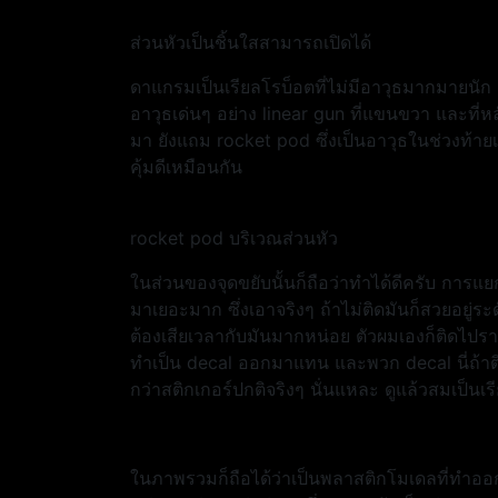
ส่วนหัวเป็นชิ้นใสสามารถเปิดได้
ดาแกรมเป็นเรียลโรบ็อตที่ไม่มีอาวุธมากมายนัก 
อาวุธเด่นๆ อย่าง linear gun ที่แขนขวา และที่หล
มา ยังแถม rocket pod ซึ่งเป็นอาวุธในช่วงท้ายเรื
คุ้มดีเหมือนกัน
rocket pod บริเวณส่วนหัว
ในส่วนของจุดขยับนั้นก็ถือว่าทำได้ดีครับ การแยกสี
มาเยอะมาก ซึ่งเอาจริงๆ ถ้าไม่ติดมันก็สวยอยู่ร
ต้องเสียเวลากับมันมากหน่อย ตัวผมเองก็ติดไปราว
ทำเป็น decal ออกมาแทน และพวก decal นี่ถ้าติ
กว่าสติกเกอร์ปกติจริงๆ นั่นแหละ ดูแล้วสมเป็นเร
ในภาพรวมก็ถือได้ว่าเป็นพลาสติกโมเดลที่ทำออ