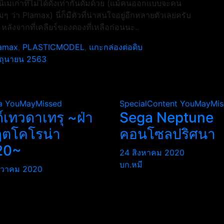
ิเมเก่าที่ไม่ได้ดังเท่ากันดั้มด้วย (แม้คนออกแบบจะคน
มๆ ว่า Plamax) นี่ก็มีตัวที่น่าสนใจอยู่อีกหลายตัวเลยครับ
ลังจากที่เคลียร์ของดองที่เหลือก่อนนะ..
amax
,
PLASTICMODEL
,
แกะกล่องต่อดิบ
มิถุนายน 2563
a
YouMayMissed
SpecialContent
YouMayMis
ถ์เทวดาเทรุ ~ฝ่า
Sega Neptune
ฤตโคโรน่า
คอนโซลปริศนา
20~
24 สิงหาคม 2020
บก.หมี
นวาคม 2020