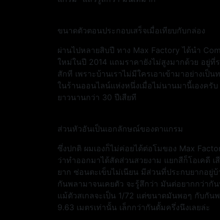
ขนาดตัวตอนประกอบเสร็จเมื่อเทียบกับกล่อง
ผ่านไปหลายสิบปี ทาง Max Factory ได้นำ Co
ใหม่ในปี 2014 แถมราคายังไม่สูงมากด้วย อยู่ที
สักที เพราะบ้านเราไม่มีใครเอาเข้ามาอย่างเป็
ในร้านออนไลน์แห่งหนึ่งเมื่อไม่นานมานี้เองครั
ยาวนานกว่า 30 ปีเสียที
ส่วนหัวอันเป็นเอกลักษณ์ของดาแกรม
ซึ่งปกติ ผมเองก็ไม่ค่อยได้ต่อโมของ Max Factory
ว่าทำออกมาได้สัดส่วนสวยงาม แยกสีก็โอเคดี เสีย
ยาก ซ่อนตะเข็บไม่เนียน มีส่วนที่ประกบยากอยู่บ้า
กันพลามาจนเคยตัว จะรู้สึกว่า มันต่อยากกว่ากั
แม้ตัวสเกลจะเป็น 1/72 แต่ขนาดมันพอๆ กับกันพล
9.63 เมตรเท่านั้น เล็กกว่ากันดั้มครึ่งนึงเลยล่ะ