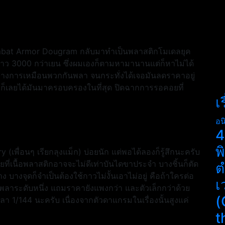
mbat Armor Dougram กลับมาทำเป็นพลาสติกโมเดลยุค
่ราว 3000 กว่าเยน ซึ่งผมเองก็ตามหามานานแต่ก็หาไม่ได้
นทางการเหมือนพวกกันพลา จนกระทั่งได้เจอมันลดราคาอยู่
บ ก็เลยได้มันมาครอบครองในที่สุด ปิดฉากการรอคอยที่
เ
อน
4
พ
 (เพื่อนๆ เรียกลุงแม็ก) บ่อยนัก แต่พอได้ลองก็รู้สึกนะครับ
ที่เนื้อพลาสติกอาจจะไม่ดีเท่าบันไดขาประจำ บางชิ้นก็ตัด
ต
ง บางจุดก็จำเป็นต้องใช้กาวไม่งั้นเอาไม่อยู่ คือถ้าใครต่อ
เ
นพลาระดับหนึ่ง แถมราคายังแพงกว่า และตัวเล็กกว่าด้วย
(
า 1/144 นะครับ เนื่องจากตัวดาแกรมในเรื่องนั้นสูงแค่
t