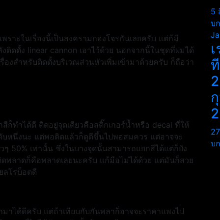
5 
บก
Ja
เพราะในเรื่องนี้เป็นสงครามกองโจรกันเลยครับ แต่ก้มี
เ
ังติดตั้ง linear cannon เอาไว้ด้วย นอกจากนี้ในชุดที่ผมได้
ท
่องสำหรับติดตั้งบริเวณส่วนหัวเพิ่มเข้ามาด้วยครับ ก็ถือว่า
2
ก
2
ก็ทำได้ดี ติดอยู่จุดเดียวคือสติ๊กเกอร์น้ำหรือ decal ที่ให้
27
ะดับหนึ่งนะ แต่พอติดแล้วก็ดูดีขึ้นไปพอสมควร แต่อาจจะ
บก
ๆ 50% เท่านั้น ซึ่งในบางจุดนั้นสามารถแยกสีได้แต่ก็ยัง
ดพลาดก็คือพลาดเลยนะครับ แก้มือไม่ได้ด้วย แต่มันก็สวย
ียลโรบ็อตดี
กมาได้ดีครับ แต่ถ้าเทียบกับกันพลาก็อาจจะราคาแพงไป