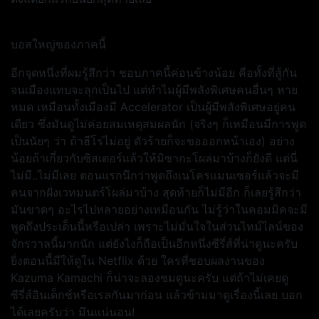
บอสใหญ่ของภาคนี้
อีกจุดหนึ่งที่ผมรู้สึกว่า ชอบภาคนี้ค่อนข้างน้อย คือทั้งที่สู้กัน
จนเมืองแทบจะลุกเป็นไป แต่ทำไมผู้มีพลังพิเศษคนอื่นๆ หาย
หมด เหมือนทั้งเมืองมี Accelerator เป็นผู้มีพลังพิเศษอยู่คน
เดียว ซึ่งมันดูไม่ค่อยสมเหตุสมผลนัก (จริงๆ ก็เหมือนมีการพูด
เป็นนัยๆ ว่า ถ้าฮีโร่ไม่อยู่ ตัวร้ายก็จะขอออกหน้าเอง) อย่าง
น้อยถ้าเกี่ยวกับซิสเตอร์แล้วให้มิซากะโผล่มาบ้างก็ยังดี แต่นี่
ไม่มี..ไม่มีเลย ตอนแรกนึกว่าพูดถึงเนโครแมนเซอร์แล้วจะมี
คนจากฝั่งเวทมนตร์โผล่มาบ้าง สุดท้ายก็ไม่มีอีก ก็เลยรู้สึกว่า
มันขาดๆ อะไรไปหลายอย่างเหมือนกัน ไม่รู้ว่าในคอมมิคจะมี
พูดถึงประเด็นนี้หรือเปล่า เพราะไม่มั่นใจในส่วนไทม์ไลน์ของ
จักรวาลนี้มากนัก แต่ยังไงก็ถือเป็นอีกหนึ่งซีรี่ส์ที่น่าดูนะครับ
ยิ่งตอนนี้มีให้ดูใน Netflix ด้วย ใครที่ชอบผลงานของ
Kazuma Kamachi ก็น่าจะลองชมดูนะครับ แต่ถ้าไม่เคยดู
ซีรี่ส์อินเด็กซ์หรือเรลกันมาก่อน แล้วข้ามมาดูเรื่องนี้เลย บอก
ได้เลยครับว่า มึนแน่นอน!