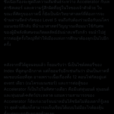
ซึ่งเนื้อเรื่องจะพูดถึงความสัมพันธ์ระหว่าง Accelerator กับเห
ล่าซิสเตอร์ และความรู้สึกผิดที่อยู่ในใจของเจ้าตัวด้วย ใน
ขณะที่ศัตรูของภาคนี้ ก็ยังเป็นนักวิทยาศาสตร์ที่ต้องการจะ
ข้ามผ่านขีดจำกัดของ Level 5 จนถึงกับต้องร่วมมือกับเนโคร
แมนเซอร์ลึกลับ ที่นำเอาศาสตร์วิญญาณเทียมมาใช้กับศพ
ของผู้มีพลังพิเศษจนเกิดผลลัพธ์อันน่าสะพรึงกลัว จนนำไปสู่
การต่อสู้ครั้งใหญ่ที่ทำให้เมืองแห่งการศึกษาต้องลุกเป็นไปอีก
ครั้ง
หลังจากที่ได้ดูจนจบแล้ว ก็ยอมรับว่า นี่เป็นไซด์สตอรี่ของ
Index ที่ดูสนุกอีกภาค แต่ก็ยอมรับอีกเช่นกันว่า มันเป็นภาคที่
ผมชอบน้อยที่สุด อาจเพราะเนื้อเรื่องทั้ง 12 ตอนโฟกัสอยู่แค่
event เดียว (เนโครแมนเซอร์) และการต่อสู้ของ
Accelerator ก็เป็นไปในทิศทางเดียว คือมีแต่หุ่นยนต์ หุ่นยนต์
และหุ่นยนต์=>สัตว์ประหลาด แถมความสามารถของ
Accelerator ก็ยังเก่งเวอร์จนน่าหมั่นไส้ชนิดไม่ต้องเดาก็รู้เลย
ว่า สุดท้ายพี่แกก็สามารถเก็บเรียบได้แบบไม่มีอะไรต้องลุ้น
ตั้งแต่ยกแรกยันยกสุดท้ายเลย