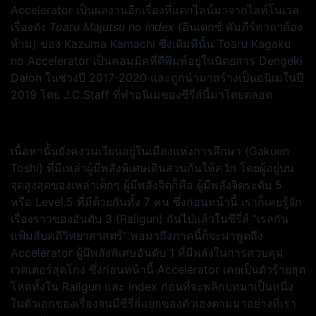
Accelerator เป็นผลงานอีกเรื่องที่แตกไลน์มาจากไลท์โนเวล
เรื่องดัง
Toaru Majutsu no Index
(อินเดกซ์ คัมภีร์คาถาต้อง
ห้าม) ของ Kazuma Kamachi ซึ่งเดิมทีนั้น Toaru Kagaku
no Accelerator เป็นคอมมิคที่ตีพิมพ์อยู่ในนิตยสาร Dengeki
Daioh ในช่วงปี 2017-2020 และถูกนำมาสร้างเป็นอนิเมในปี
2019 โดย J.C.Staff ที่ทำอนิเมของซีรี่ส์นี้มาโดยตลอด
เนื้อหานั้นยังคงวนเวียนอยู่ในเมืองแห่งการศึกษา (Gakuen
Toshi) ที่มีเหล่าผู้มีพลังพิเศษเดินสวนกันให้ควั่ก โดยผู้อยู่บน
จุดสูงสุดของเหล่าเด็กๆ ผู้มีพลังจิตก็คือ ผู้มีพลังจิตระดับ 5
หรือ Level.5 ที่มีด้วยกันทั้ง 7 คน ซึ่งก่อนหน้านี้ เราก็เคยรู้จัก
เรื่องราวของอันดับ 3 (Railgun) กันไปแล้วในซีรี่ส์ “เรลกัน
แฟ้มลับคดีวิทยาศาสตร์” พอมาถึงภาคนี้ก็จะมาพูดถึง
Accelerator ผู้มีพลังพิเศษอันดับ 1 ที่มีพลังในการควบคุม
เวคเตอร์สุดโกง ซึ่งก่อนหน้านี้ Accelerator เคยเป็นตัวร้ายสุด
โหดทั้งใน Railgun และ Index ก่อนที่จะพลิกบทมาเป็นหนึ่ง
ในตัวเอกของเรื่องจนมีซีรี่ส์แยกของตัวเองตามมาอย่างที่เรา