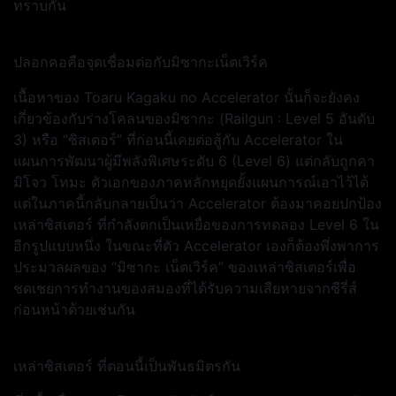
ทราบกัน
ปลอกคอคือจุดเชื่อมต่อกับมิซากะเน็ตเวิร์ค
เนื้อหาของ Toaru Kagaku no Accelerator นั้นก็จะยังคง
เกี่ยวข้องกับร่างโคลนของมิซากะ (Railgun : Level 5 อันดับ
3) หรือ “ซิสเตอร์” ที่ก่อนนี้เคยต่อสู้กับ Accelerator ใน
แผนการพัฒนาผู้มีพลังพิเศษระดับ 6 (Level 6) แต่กลับถูกคา
มิโจว โทมะ ตัวเอกของภาคหลักหยุดยั้งแผนการณ์เอาไว้ได้
แต่ในภาคนี้กลับกลายเป็นว่า Accelerator ต้องมาคอยปกป้อง
เหล่าซิสเตอร์ ที่กำลังตกเป็นเหยื่อของการทดลอง Level 6 ใน
อีกรูปแบบหนึ่ง ในขณะที่ตัว Accelerator เองก็ต้องพึ่งพาการ
ประมวลผลของ “มิซากะ เน็ตเวิร์ค” ของเหล่าซิสเตอร์เพื่อ
ชดเชยการทำงานของสมองที่ได้รับความเสียหายจากซีรี่ส์
ก่อนหน้าด้วยเช่นกัน
เหล่าซิสเตอร์ ที่ตอนนี้เป็นพันธมิตรกัน