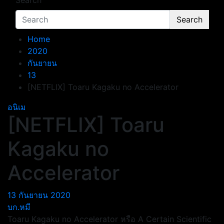
Search
Search
Home
2020
กันยายน
13
[NETFLIX] Toaru Kagaku no Accelerator
อนิเม
[NETFLIX] Toaru
Kagaku no
Accelerator
13 กันยายน 2020
บก.หมี
Toaru Kagaku no Accelerator หรือ A Certain Scientific