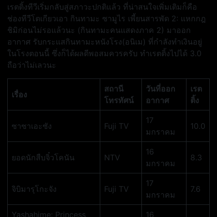
เรตติ้งทีวีเริ่มกลับสู่สภาวะปกติแล้ว ที่น่าสนใจเพิ่มเติมก็คือ
ช่องทีวีโตเกียวเอา กินทามะ ซามูไร เพี้ยนสารพัด 2: แหกกฎ
ชิมิก่อนไม่รอแล้วนะ (กินทามะคนแสดงภาค 2) มาออก
อากาศ รับกระแสกินทามะหนังโรง(อนิเม) ที่กำลังทำเงินอยู่
ในโรงตอนนี้ ซึ่งก็ได้ผลดีพอสมควรครับ ทำเรตติ้งไปได้ 3.0
ถือว่าไม่เลวนะ
สถานี
วันที่ออก
เรต
เรื่อง
โทรทัศน์
อากาศ
ติ้ง
17
ซาซาเอะซัง
Fuji TV
10.0
มกราคม
16
ยอดนักสืบจิ๋วโคนัน
NTV
8.3
มกราคม
17
จิบิมารุโกะจัง
Fuji TV
7.6
มกราคม
Yashahime: Princess
16