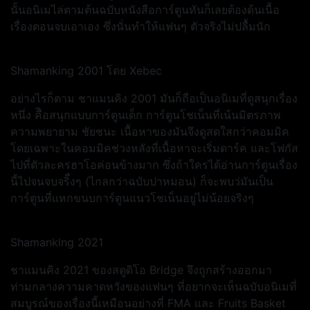
นั้นอนิเมไล่ตามต้นฉบับหนังสือการ์ตูนทันก็เลยต้องด้นเนื้อ
เรื่องตอนจบเอาเอง ซึ่งนั่นทำให้แฟนๆ ตัวจริงไม่ปลื้มนัก
Shamanking 2001 โดย Xebec
อย่างไรก็ตาม ชาแมนคิง 2001 มันก็ถือเป็นอนิเมที่ดูสนุกเรื่อง
หนึ่ง คืิอสนุกแบบการ์ตูนเด็ก การ์ตูนโชเน็นที่เน้นมิตรภาพ
ความพยายาม ชัยชนะ เนื้อหาของมันจึงดูสดใสกว่าคอมมิค
โดยเฉพาะในคอมมิคช่วงหลังที่เนื้อหาจะเริ่มดาร์ค และโฟกัส
ไปที่ตัวละครฮาโอค่อนข้างมาก ซึ่งถ้าใครได้อ่านการ์ตูนเรื่อง
นี้ไปจนจบจริืงๆ (ไกลกว่าฉบับปาหมอน) ก็จะพบว่มันเป็น
การ์ตูนที่แหกขนบการ์ตูนแนวโชเน็นอยู่ไม่น้อยจริงๆ
Shamanklng 2021
ชาแมนคิง 2021 ของสตูดิโอ Bridge จึงถูกสร้างออกมา
ท่ามกลางความคาดหวังของแฟนๆ ที่อยากจะเห็นฉบับอนิเมที่
สมบูรณ์ของเรื่องนี้เหมือนอย่างที่ FMA และ Fruits Basket