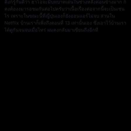
คิงก็รู้กันดีว่า ฮาโอจะมีบทบาทเด่นในช่วงหลังค่อนข้างมาก ก็
คงต้องงมารอชมกันต่อไปครับว่าเนื้อเรื่องต่อจากนี้จะเป็นเช่น
ไร เพราะในขณะนี้ที่ญี่ปุ่นเองก็ยังออนแอร์ไม่จบ ส่วนใน
Netflix บ้านเราก็เพิ่งถึงตอนที่ 13 เท่านั้นเอง ซึ่งเอาไว้บ้านเรา
ได้ดูกันจนจบเมื่อไหร่ ผมคงกลับมาเขียนถึงอีกที