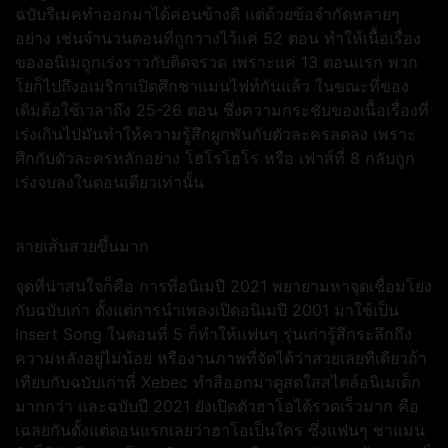
ฉบับรีเมคทำออกมาได้ค่อนข้างดี แต่ด้วยข้อจำกัดหลายๆ
อย่าง เช่นจำนวนตอนที่ถูกวางไว้แค่ 52 ตอน ทำให้เนื้อเรื่อง
ของอนิเมถูกเร่งราวกับติดจรวด เพราะแค่ 13 ตอนแรก พวก
โยก็ไปถึงอเมริกาเปิดศึกชาแมนไฟท์กันแล้ว ในขณะที่ของ
เดิมต้อใช้เวลาถึง 25-26 ตอน ซึ่งความกระชับของเนื้อเรื่องที่
เร่งเกินไปมันทำให้ความรู้สึกผูกพันกับตัวละครลดลง เพราะ
ศึกกับตัวละครหลักอย่าง โฮโรโฮโร หรือ เฟาส์ที่ 8 กลับถูก
เร่งจบลงในตอนเดียวเท่านั้น
ลายเส้นสวยขึ้นมาก
จุดที่น่าสนใจก็คือ การที่อนิเมปี 2021 พยายามหาจุดเชื่อมโยง
กับฉบับเก่า ตั้งแต่การนำเพลงเปิดอนิเมปี 2001 มาใช้เป็น
Insert Song ในตอนที่ 5 ก็ทำให้แฟนๆ รุ่นเก่ารู้สึกระลึกถึง
ความหลังอยู่ไม่น้อย หรืองานภาพที่จัดได้ว่าสวยเลยทีเดียวถ้า
เทียบกับฉบับเก่าที่ Xebec ทำสีออกมาดูสดใสสไตล์อนิเมเด็ก
มากกว่า และฉบับปี 2021 ยังเปิดตัวฮาโอได้รวดเร็วมาก คือ
เฉลยกันตั้งแต่ตอนแรกเลยว่าฮาโอเป็นใคร ซึ่งแฟนๆ ชาแมน