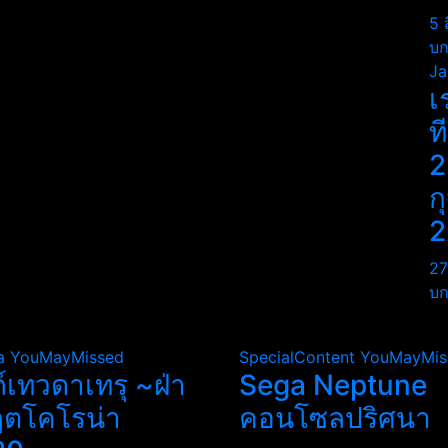
5 
บก
Ja
เ
ท
2
ก
2
27
บก
a
YouMayMissed
SpecialContent
YouMayMis
ถ์เทวดาเทรุ ~ฝ่า
Sega Neptune
ฤตโคโรน่า
คอนโซลปริศนา