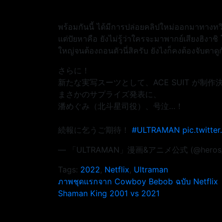
พร้อมกันนี้ ได้มีการปล่อยคลิปใหม่ออกมาทางทวิ
แต่ปัยหาคือ ยังไม่รู้ว่าใครจะมาพากย์เสียงฮิงา
ใหญ่จนต้องถอนตัวนี่สิครับ ยังไงก็คงต้องจับตาดู
さらに！
新たな実写スーツとして、ACE SUIT が制作
まさかのサプライズ発表に、
潘めぐみ（北斗星司役）、号泣…！
続報に乞うご期待！
#ULTRAMAN
pic.twitte
— 「ULTRAMAN」漫画&アニメ公式 (@heros_u
Tags:
2022
,
Netflix
,
Ultraman
แนะแนว
ภาพชุดแรกจาก Cowboy Bebob ฉบับ Netflix
Shaman King 2001 vs 2021
เรื่อง