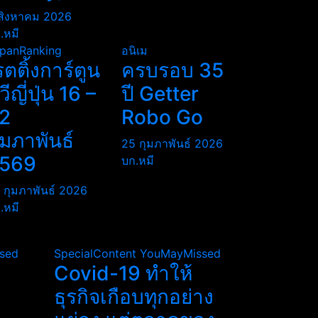
สิงหาคม 2026
.หมี
panRanking
อนิเม
รตติ้งการ์ตูน
ครบรอบ 35
ีวีญี่ปุ่น 16 –
ปี Getter
2
Robo Go
ุมภาพันธ์
25 กุมภาพันธ์ 2026
569
บก.หมี
 กุมภาพันธ์ 2026
.หมี
sed
SpecialContent
YouMayMissed
Covid-19 ทำให้
ธุรกิจเกือบทุกอย่าง