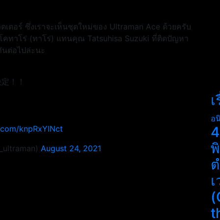
ตเตอร์ ซึ่งเราจะเห็นชุดใหม่ของ Ultraman Ace ด้วยครับ
ชิ โคทาโร่ (ทาโร่) แทนคุณ Tatsuhisa Suzuki ที่ติดปัญหา
กันต่อไปล่ะนะ
決定！！
เ
อน
r.com/knpRxYINct
4
พ
ltraman)
August 24, 2021
ต
เ
(
t