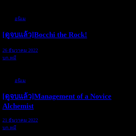
เป็นอนิเมอีกเรื่…
อนิเม
[ดูจบแล้ว]Bocchi the Rock!
26 ธันวาคม 2022
บก.หมี
Bocchi the Rock!…
อนิเม
[ดูจบแล้ว]Management of a Novice
Alchemist
21 ธันวาคม 2022
บก.หมี