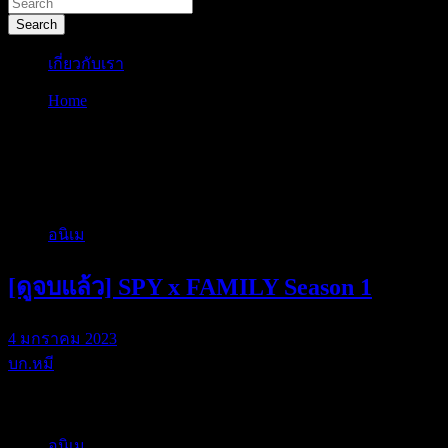
Search
เกี่ยวกับเรา
Home
2022
ป้ายกำกับ:
2022
อนิเม
[ดูจบแล้ว] SPY x FAMILY Season 1
4 มกราคม 2023
บก.หมี
ถ้าพูดถึงอนิเมซี…
อนิเม