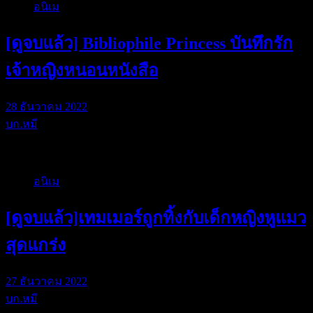
อนิเม
[ดูจบแล้ว] Bibliophile Princess บันทึกรัก
เจ้าหญิงหนอนหนังสือ
28 ธันวาคม 2022
บก.หมี
เรื่องราวของ เอเ…
อนิเม
[ดูจบแล้ว]เทมเมอร์ถูกทิ้งกับเด็กหญิงหูแมว
สุดแกร่ง
27 ธันวาคม 2022
บก.หมี