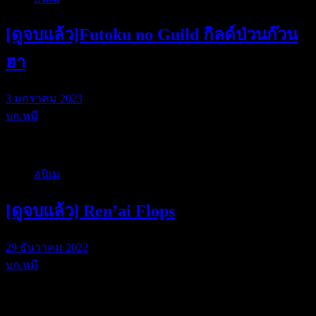
[ดูจบแล้ว]Futoku no Guild กิลด์ป่วนก๊วน
ฮา
3 มกราคม 2023
บก.หมี
อาชีพที่เรียกว่า…
อนิเม
[ดูจบแล้ว] Ren’ai Flops
29 ธันวาคม 2022
บก.หมี
ถึงแม้จะเป็นโปรเ…