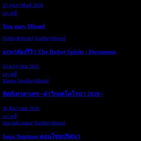
25 กุมภาพันธ์ 2026
บก.หมี
You may Missed
Hobby&Model
YouMayMissed
แกะกล่องรีวิว The Robot Spirits : Doraemon
10 มกราคม 2021
บก.หมี
Manga
YouMayMissed
หัตถ์เทวดาเทรุ ~ฝ่าวิกฤตโคโรน่า 2020~
30 ธันวาคม 2020
บก.หมี
SpecialContent
YouMayMissed
Sega Neptune คอนโซลปริศนา