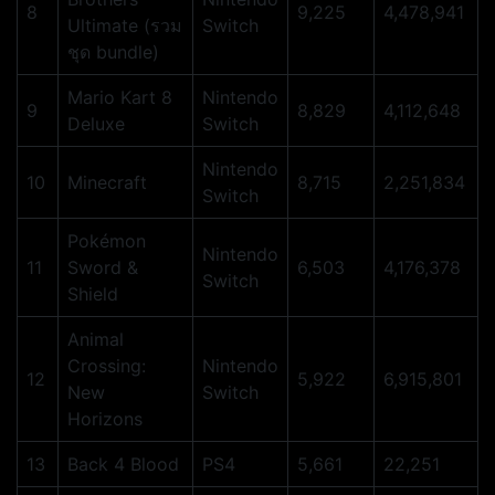
8
9,225
4,478,941
Ultimate (รวม
Switch
ชุด bundle)
Mario Kart 8
Nintendo
9
8,829
4,112,648
Deluxe
Switch
Nintendo
10
Minecraft
8,715
2,251,834
Switch
Pokémon
Nintendo
11
Sword &
6,503
4,176,378
Switch
Shield
Animal
Crossing:
Nintendo
12
5,922
6,915,801
New
Switch
Horizons
13
Back 4 Blood
PS4
5,661
22,251