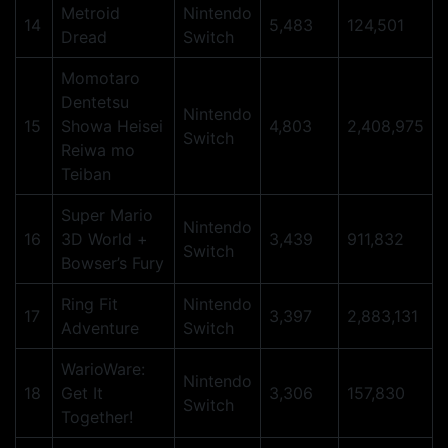
Metroid
Nintendo
14
5,483
124,501
Dread
Switch
Momotaro
Dentetsu
Nintendo
15
Showa Heisei
4,803
2,408,975
Switch
Reiwa mo
Teiban
Super Mario
Nintendo
16
3D World +
3,439
911,832
Switch
Bowser’s Fury
Ring Fit
Nintendo
17
3,397
2,883,131
Adventure
Switch
WarioWare:
Nintendo
18
Get It
3,306
157,830
Switch
Together!