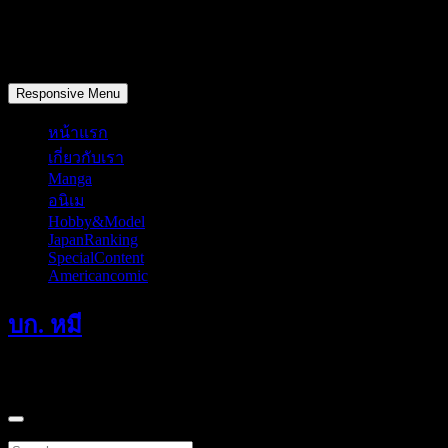
Skip
to
content
วันศุกร์, สิงหาคม 7, 2026
Responsive Menu
หน้าแรก
เกี่ยวกับเรา
Manga
อนิเม
Hobby&Model
JapanRanking
SpecialContent
Americancomic
บก. หมี
แค่มักเกิ้ลที่หลงทางเดินผ่านมาคนหนึ่ง
Search