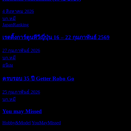
4 สิงหาคม 2026
บก.หมี
JapanRanking
เรตติ้งการ์ตูนทีวีญี่ปุ่น 16 – 22 กุมภาพันธ์ 2569
27 กุมภาพันธ์ 2026
บก.หมี
อนิเม
ครบรอบ 35 ปี Getter Robo Go
25 กุมภาพันธ์ 2026
บก.หมี
You may Missed
Hobby&Model
YouMayMissed