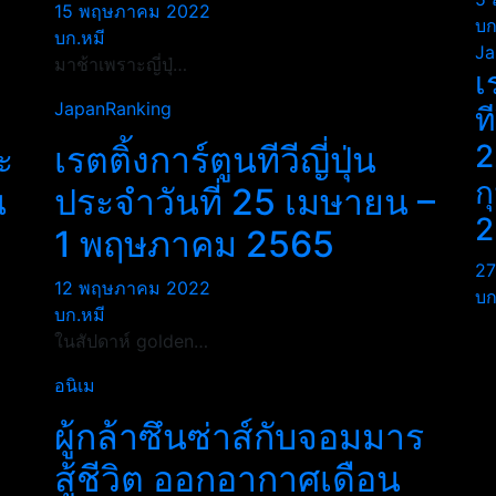
15 พฤษภาคม 2022
บก
บก.หมี
Ja
มาช้าเพราะญี่ปุ่…
เ
JapanRanking
ท
2
ะ
เรตติ้งการ์ตูนทีวีญี่ปุ่น
ก
น
ประจำวันที่ 25 เมษายน –
2
1 พฤษภาคม 2565
27
12 พฤษภาคม 2022
บก
บก.หมี
ในสัปดาห์ golden…
อนิเม
ผู้กล้าซึนซ่าส์กับจอมมาร
สู้ชีวิต ออกอากาศเดือน