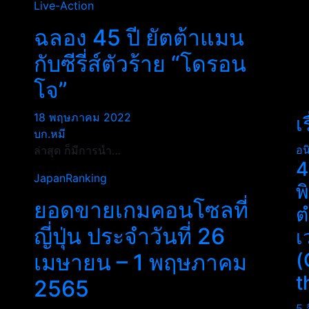
Live-Action
ฉลอง 45 ปี ยัตต้าแมน
กับซีรี่ส์ตัวร้าย “โดรอน
โจ”
18 พฤษภาคม 2022
เ
บก.หมี
อน
ล่าสุด ก็มีการนำ…
4
JapanRanking
พ
ยอดขายเกมคอนโซลที่
ต
ญี่ปุ่น ประจำวันที่ 26
เ
(
เมษายน – 1 พฤษภาคม
t
2565
5 