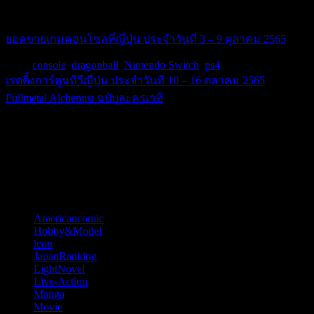
ที่มา www.famitsu.com/ranking/game-sales/
ยอดขายเกมคอนโซลที่ญี่ปุ่น ประจำวันที่ 3 – 9 ตุลาคม 2565
Tags:
console
,
dragonball
,
Nintendo Switch
,
ps4
เรตติ้งการ์ตูนทีวีญี่ปุ่น ประจำวันที่ 10 – 16 ตุลาคม 2565
แนะแนว
Fullmetal Alchemist ฉบับละครเวที
เรื่อง
บก. หมีจะบอกว่า
Happy New Year 2026
หมวดหมู่
Americancomic
(44)
Hobby&Model
(121)
icon
(52)
JapanRanking
(810)
LightNovel
(11)
Live-Action
(57)
Manga
(84)
Movie
(70)