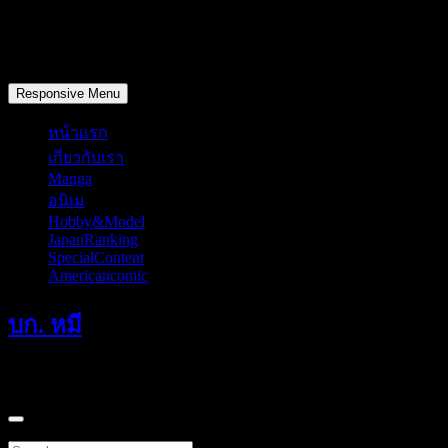
Skip
to
content
วันพฤหัสบดี, สิงหาคม 6, 2026
Responsive Menu
หน้าแรก
เกี่ยวกับเรา
Manga
อนิเม
Hobby&Model
JapanRanking
SpecialContent
Americancomic
บก. หมี
แค่มักเกิ้ลที่หลงทางเดินผ่านมาคนหนึ่ง
Search