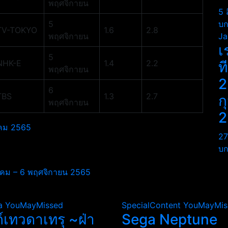
พฤศจิกายน
5 
5
บก
TV-TOKYO
1.6
2.8
พฤศจิกายน
Ja
เ
5
NHK-E
1.4
2.2
ท
พฤศจิกายน
2
6
TBS
1.3
2.7
ก
พฤศจิกายน
2
ลาคม 2565
27
บก
ุลาคม – 6 พฤศจิกายน 2565
a
YouMayMissed
SpecialContent
YouMayMis
ถ์เทวดาเทรุ ~ฝ่า
Sega Neptune