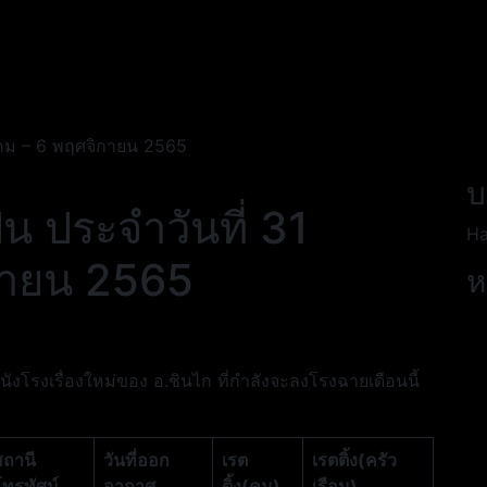
ตุลาคม – 6 พฤศจิกายน 2565
บ
ปุ่น ประจำวันที่ 31
Ha
กายน 2565
ห
นังโรงเรื่องใหม่ของ อ.ชินไก ที่กำลังจะลงโรงฉายเดือนนี้
สถานี
วันที่ออก
เรต
เรตติ้ง(ครัว
โทรทัศน์
อากาศ
ติ้ง(คน)
เรือน)